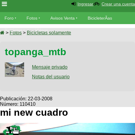
Ingresar
Crear una cuenta
Foro
Foro
Fotos
Avisos Venta
BicicleterÃ­as
Foro
Bicicletas
Videos
Fotos
>
Fotos
>
Bicicletas solamente
TÃ©cnica
Avisos
topanga_mtb
MecÃ¡nica
SUBÃ
Ventas
tu foto
Mensaje privado
BicicleterÃ­
Galeria
Notas del usuario
SUBÃ
as
tu
XC
aviso
Bicicletas
Bicicletas
Publicación:
22-03-2008
Número: 110410
Buscar
Viajes
Videos
mi new cuadro
Bicicletas
Ultimos
Descenso
Cicloturismo
Tandem
Fotos
Dirt
Freerider