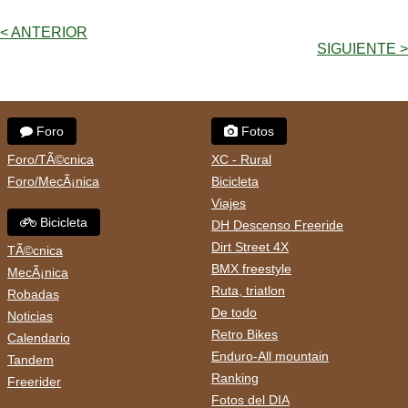
< ANTERIOR
SIGUIENTE >
Foro
Fotos
Foro/TÃ©cnica
XC - Rural
Foro/MecÃ¡nica
Bicicleta
Viajes
Bicicleta
DH Descenso Freeride
Dirt Street 4X
TÃ©cnica
BMX freestyle
MecÃ¡nica
Ruta, triatlon
Robadas
De todo
Noticias
Retro Bikes
Calendario
Enduro-All mountain
Tandem
Ranking
Freerider
Fotos del DIA