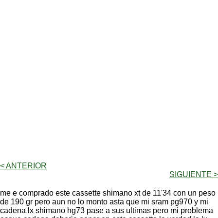
< ANTERIOR
SIGUIENTE >
me e comprado este cassette shimano xt de 11'34 con un peso
de 190 gr pero aun no lo monto asta que mi sram pg970 y mi
cadena lx shimano hg73 pase a sus ultimas pero mi problema