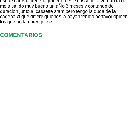
esque cadena deberia poner en este cassette la verdad la lx
me a salido muy buena un aÑo 3 meses y contando de
duracion junto al cassette sram pero tengo la duda de la
cadena xt que difiere quienes la hayan tenido porfavor opinen
los que no tambien jejeje
COMENTARIOS