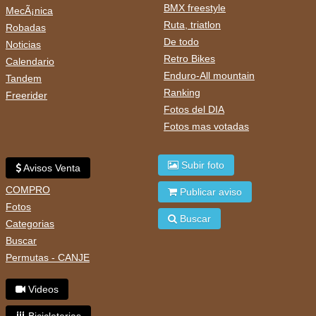
BMX freestyle
MecÃ¡nica
Ruta, triatlon
Robadas
De todo
Noticias
Retro Bikes
Calendario
Enduro-All mountain
Tandem
Ranking
Freerider
Fotos del DIA
Fotos mas votadas
Subir foto
Avisos Venta
COMPRO
Publicar aviso
Fotos
Buscar
Categorias
Buscar
Permutas - CANJE
Videos
Bicicleterias