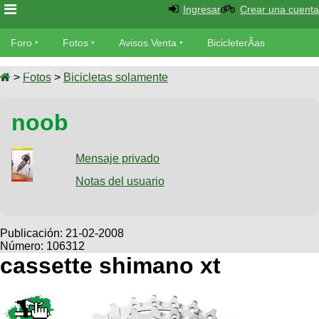
Ingresar
Crear una cuenta
Foro
Foro
Fotos
Avisos Venta
BicicleterÃ­as
Foro
Bicicletas
Videos
Fotos
>
Fotos
>
Bicicletas solamente
TÃ©cnica
Avisos
noob
MecÃ¡nica
SUBÃ
Ventas
tu foto
Mensaje privado
BicicleterÃ­
Galeria
Notas del usuario
SUBÃ
as
tu
XC
aviso
Bicicletas
Bicicletas
Publicación:
21-02-2008
Número: 106312
Buscar
Viajes
Videos
cassette shimano xt
Bicicletas
Ultimos
Descenso
Cicloturismo
Tandem
Fotos
Dirt
Freerider