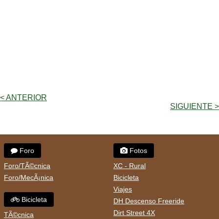
< ANTERIOR
SIGUIENTE >
Foro
Fotos
Foro/TÃ©cnica
XC - Rural
Foro/MecÃ¡nica
Bicicleta
Viajes
Bicicleta
DH Descenso Freeride
Dirt Street 4X
TÃ©cnica