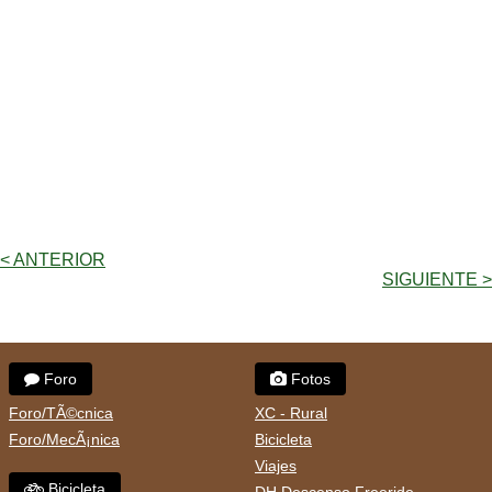
< ANTERIOR
SIGUIENTE >
Foro
Fotos
Foro/TÃ©cnica
XC - Rural
Foro/MecÃ¡nica
Bicicleta
Viajes
Bicicleta