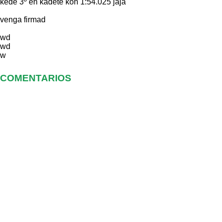
kede 3º en kadete kon 1:54.025 jaja
venga firmad
wd
wd
w
COMENTARIOS