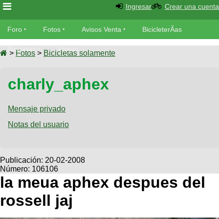
Ingresar
Crear una cuenta
Foro
Foro
Fotos
Avisos Venta
BicicleterÃ­as
Foro
Bicicletas
Videos
Fotos
>
Fotos
>
Bicicletas solamente
TÃ©cnica
Avisos
charly_aphex
MecÃ¡nica
SUBÃ
Ventas
tu foto
Mensaje privado
BicicleterÃ­
Galeria
Notas del usuario
SUBÃ
as
tu
XC
aviso
Bicicletas
Bicicletas
Publicación:
20-02-2008
Número: 106106
Buscar
Viajes
Videos
la meua aphex despues del
Bicicletas
Ultimos
Descenso
rossell jaj
Cicloturismo
Tandem
Fotos
Dirt
Freerider