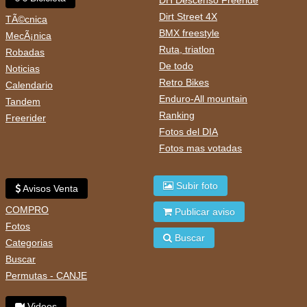
DH Descenso Freeride
Dirt Street 4X
TÃ©cnica
BMX freestyle
MecÃ¡nica
Ruta, triatlon
Robadas
De todo
Noticias
Retro Bikes
Calendario
Enduro-All mountain
Tandem
Ranking
Freerider
Fotos del DIA
Fotos mas votadas
Subir foto
Avisos Venta
COMPRO
Publicar aviso
Fotos
Buscar
Categorias
Buscar
Permutas - CANJE
Videos