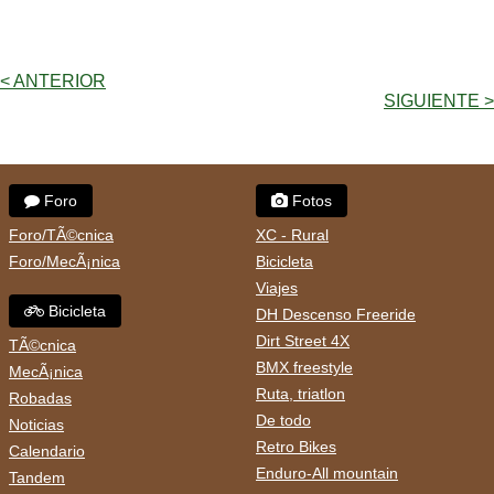
< ANTERIOR
SIGUIENTE >
Foro
Fotos
Foro/TÃ©cnica
XC - Rural
Foro/MecÃ¡nica
Bicicleta
Viajes
Bicicleta
DH Descenso Freeride
Dirt Street 4X
TÃ©cnica
BMX freestyle
MecÃ¡nica
Ruta, triatlon
Robadas
De todo
Noticias
Retro Bikes
Calendario
Enduro-All mountain
Tandem