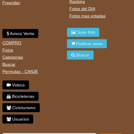
Ranking
Freerider
Fotos del DIA
Fotos mas votadas
Subir foto
Avisos Venta
COMPRO
Publicar aviso
Fotos
Buscar
Categorias
Buscar
Permutas - CANJE
Videos
Bicicleterias
Cicloturismo
Usuarios