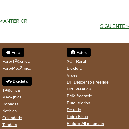
< ANTERIOR
SIGUIENTE >
Foro
Fotos
Foro/TÃ©cnica
XC - Rural
Foro/MecÃ¡nica
Bicicleta
Viajes
Bicicleta
DH Descenso Freeride
Dirt Street 4X
TÃ©cnica
BMX freestyle
MecÃ¡nica
Ruta, triatlon
Robadas
De todo
Noticias
Retro Bikes
Calendario
Enduro-All mountain
Tandem