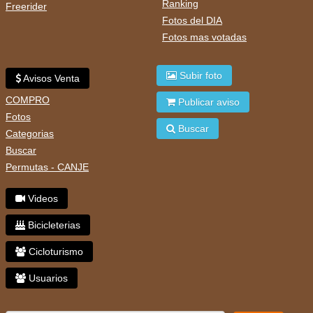
Ranking
Freerider
Fotos del DIA
Fotos mas votadas
Subir foto
Avisos Venta
COMPRO
Publicar aviso
Fotos
Buscar
Categorias
Buscar
Permutas - CANJE
Videos
Bicicleterias
Cicloturismo
Usuarios