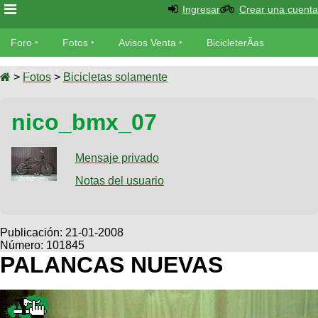
Ingresar
Crear una cuenta
Foro
Foro
Fotos
Avisos Venta
BicicleterÃ­as
Foro
Bicicletas
Videos
Fotos
>
Fotos
>
Bicicletas solamente
TÃ©cnica
Avisos
nico_bmx_07
MecÃ¡nica
SUBÃ
Ventas
tu foto
Mensaje privado
BicicleterÃ­
Galeria
Notas del usuario
SUBÃ
as
tu
XC
aviso
Bicicletas
Bicicletas
Publicación:
21-01-2008
Número: 101845
Buscar
Viajes
Videos
PALANCAS NUEVAS
Bicicletas
Ultimos
Descenso
Cicloturismo
Tandem
Fotos
Dirt
Freerider