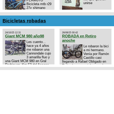
PERMUTO
unirse
Bicicleta mtb r29
27v shimano
Frenos hidralicos
https://chat.whatsapp.com/E4N
shimano Todo el grupo shimano
mode=ac_t
Talle s/m Permuto x pistera o
Bicicletas robadas
ruta talle s o m.
24/10/25 12:31
26/08/25 00:42
Giant MCM 980 año98
ROBADA en Retiro
anoche
Les cuento...
hace ya 4 años
Le robaron la bici
me robaron una
a mi hermano.
Cannondale cujo
Venía por Ramón
3 amarilla fluo y
Castillo casi
una Giant MCM 980 en Gral
llegando a Rafael Obligado en
Rodriguez. Km 53 del Acceso
Retiro (zona puerto) a eso de
oeste mientras pedaleabamos
las 20:00 de ayer, 25/8/2025, 6
con mi esposa a Lujan. Aun
o 7 pibes lo tiraron de la bici y
conservo las denuncias y las
se la llevaron para la villa 31.
fotos de mis bikes. Desde
La bici es una mountain
aquel momento, no paro de
BRONCO del año 1996 rodado
entrar a diferentes portales t
26', cuadro talle chico