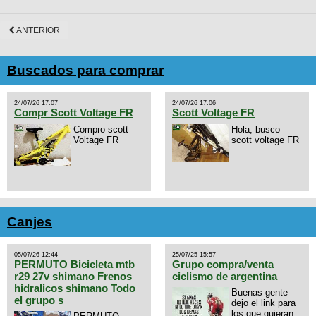
ANTERIOR
Buscados para comprar
24/07/26 17:07
24/07/26 17:06
Compr Scott Voltage FR
Scott Voltage FR
Compro scott
Hola, busco
Voltage FR
scott voltage FR
Canjes
05/07/26 12:44
25/07/25 15:57
PERMUTO Bicicleta mtb
Grupo compra/venta
r29 27v shimano Frenos
ciclismo de argentina
hidralicos shimano Todo
Buenas gente
el grupo s
dejo el link para
los que quieran