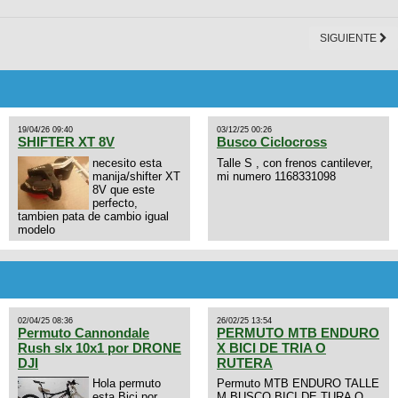
SIGUIENTE
19/04/26 09:40
03/12/25 00:26
SHIFTER XT 8V
Busco Ciclocross
necesito esta
Talle S , con frenos cantilever,
manija/shifter XT
mi numero 1168331098
8V que este
perfecto,
tambien pata de cambio igual
modelo
02/04/25 08:36
26/02/25 13:54
Permuto Cannondale
PERMUTO MTB ENDURO
Rush slx 10x1 por DRONE
X BICI DE TRIA O
DJI
RUTERA
Hola permuto
Permuto MTB ENDURO TALLE
esta Bici por
M BUSCO BICI DE TURA O