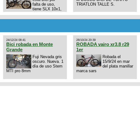
falta de uso,
TRIATLON TALLE S.
tiene SLX 10x1,
llantas y frenos LX, Horquilla
Axon tope de gama con
bloqueo al manubrio y
amortiguador FOX permuto por
drone de la marca Dji, les dejo
mi numero al que le interesa
24/12/24 08:41
28/10/24 20:39
3434568861 saludos
Bici robada en Monte
ROBADA vairo xr3.8 r29
Grande
1er
Fuji Nevada gris
Robada el
oscuro. Nueva. 1
15/9/24 en mar
día de uso Stem
del plata manillar
MTI pro 8mm
marca sars