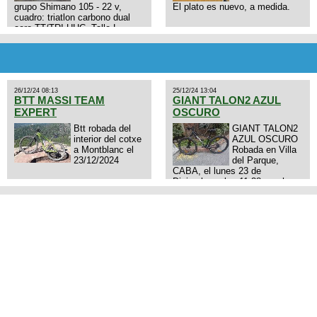
grupo Shimano 105 - 22 v,
El plato es nuevo, a medida.
cuadro: triatlon carbono dual
aero TT/TRI UHC. Talle L.
9zhVk9wHFFzK7T345Kn?
Excelente estado. Permuta por
MTB.
26/12/24 08:13
25/12/24 13:04
BTT MASSI TEAM
GIANT TALON2 AZUL
EXPERT
OSCURO
Btt robada del
GIANT TALON2
interior del cotxe
AZUL OSCURO
a Montblanc el
Robada en Villa
23/12/2024
del Parque,
CABA, el lunes 23 de
Diciembre a las 11:38 am, hay
video del ladrón. Denuncia
policial realizada.