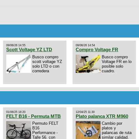
09/06/26 14:55
09/06/26 14:54
Scott Voltage YZ LTD
Compro Voltage FR
Busco compro
Busco compro
scott voltage YZ
Voltage FR en lo
solo LTD o con
posible solo
corredera
cuadro.
01/06/25 18:20
12/04/25 11:30
FELT B16 - Permuta MTB
Plato palanca XTR M960
Permuto FELT
Cambio por
B16
platos y
Performance -
palancas de ruta
Talle 56. con
similar calidad.