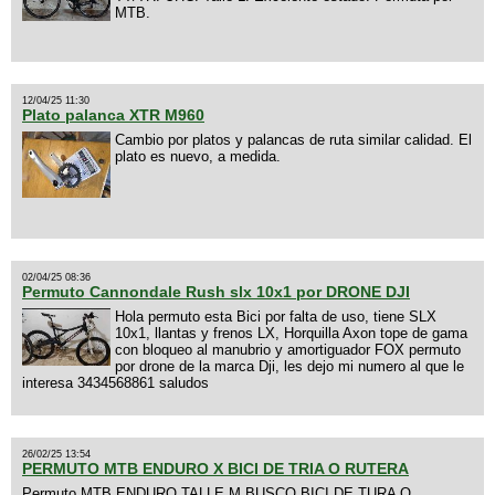
MTB.
12/04/25 11:30
Plato palanca XTR M960
Cambio por platos y palancas de ruta similar calidad. El
plato es nuevo, a medida.
02/04/25 08:36
Permuto Cannondale Rush slx 10x1 por DRONE DJI
Hola permuto esta Bici por falta de uso, tiene SLX
10x1, llantas y frenos LX, Horquilla Axon tope de gama
con bloqueo al manubrio y amortiguador FOX permuto
por drone de la marca Dji, les dejo mi numero al que le
interesa 3434568861 saludos
26/02/25 13:54
PERMUTO MTB ENDURO X BICI DE TRIA O RUTERA
Permuto MTB ENDURO TALLE M BUSCO BICI DE TURA O