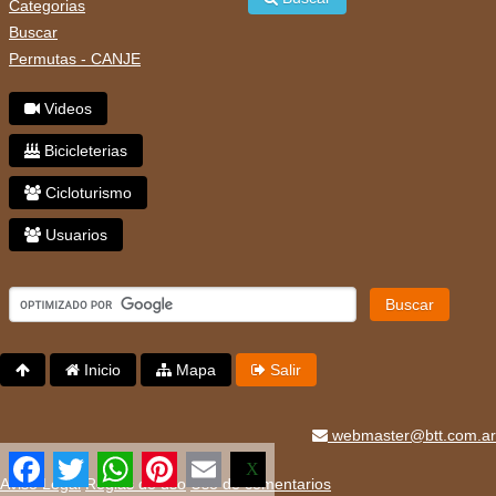
Categorias
Buscar
Permutas - CANJE
Videos
Bicicleterias
Cicloturismo
Usuarios
Buscar
Inicio
Mapa
Salir
webmaster@btt.com.ar
Facebook
Twitter
WhatsApp
Pinterest
Email
X
Aviso Legal
Reglas de uso
Uso de comentarios