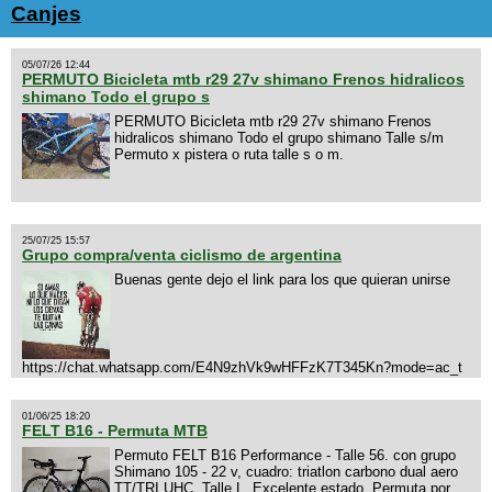
Canjes
05/07/26 12:44
PERMUTO Bicicleta mtb r29 27v shimano Frenos hidralicos
shimano Todo el grupo s
PERMUTO Bicicleta mtb r29 27v shimano Frenos
hidralicos shimano Todo el grupo shimano Talle s/m
Permuto x pistera o ruta talle s o m.
25/07/25 15:57
Grupo compra/venta ciclismo de argentina
Buenas gente dejo el link para los que quieran unirse
https://chat.whatsapp.com/E4N9zhVk9wHFFzK7T345Kn?mode=ac_t
01/06/25 18:20
FELT B16 - Permuta MTB
Permuto FELT B16 Performance - Talle 56. con grupo
Shimano 105 - 22 v, cuadro: triatlon carbono dual aero
TT/TRI UHC. Talle L. Excelente estado. Permuta por