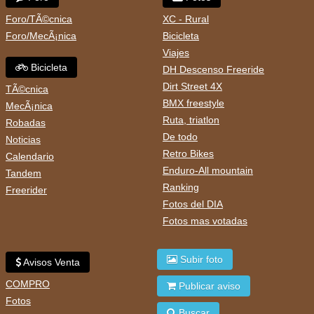
Foro/TÃ©cnica
XC - Rural
Foro/MecÃ¡nica
Bicicleta
Viajes
Bicicleta
DH Descenso Freeride
Dirt Street 4X
TÃ©cnica
BMX freestyle
MecÃ¡nica
Ruta, triatlon
Robadas
De todo
Noticias
Retro Bikes
Calendario
Enduro-All mountain
Tandem
Ranking
Freerider
Fotos del DIA
Fotos mas votadas
Subir foto
Avisos Venta
COMPRO
Publicar aviso
Fotos
Buscar