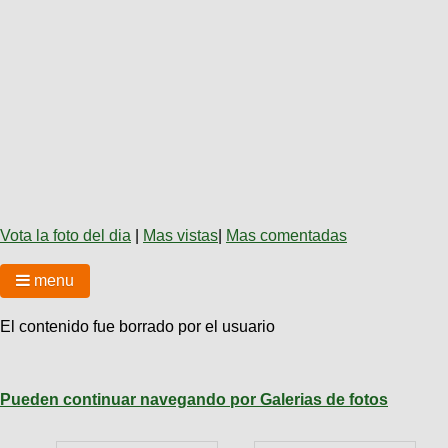
Técnica
BMX
Operadores
COMPRO
de
Mecánica
Últimos
Ruta,
cicloturismo
CANJE
triatlon
Robadas
Buscar
Relatos
Mi
De
Noticias
de
Reputación
Mis
todo
viajes
Amigos
Calendario
Mis
Retro
Foro
Compras
Actividad
de
de
Enduro
viajes
Mis
Amigos
Ventas
Vota la foto del dia
|
Mas vistas
|
Mas comentadas
Ranking
menu
Fotos
del
El contenido fue borrado por el usuario
DÍA
Fotos
Pueden continuar navegando por Galerias de fotos
mas
votadas