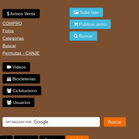
Subir foto
Avisos Venta
COMPRO
Publicar aviso
Fotos
Buscar
Categorias
Buscar
Permutas - CANJE
Videos
Bicicleterias
Cicloturismo
Usuarios
Buscar