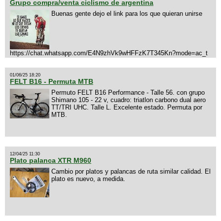
Grupo compra/venta ciclismo de argentina
Buenas gente dejo el link para los que quieran unirse
https://chat.whatsapp.com/E4N9zhVk9wHFFzK7T345Kn?mode=ac_t
01/06/25 18:20
FELT B16 - Permuta MTB
Permuto FELT B16 Performance - Talle 56. con grupo
Shimano 105 - 22 v, cuadro: triatlon carbono dual aero
TT/TRI UHC. Talle L. Excelente estado. Permuta por
MTB.
12/04/25 11:30
Plato palanca XTR M960
Cambio por platos y palancas de ruta similar calidad. El
plato es nuevo, a medida.