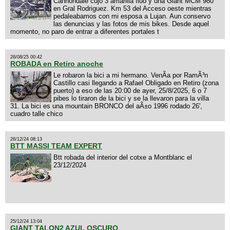
Cannondale cujo 3 amarilla fluo y una Giant MCM 980
en Gral Rodriguez. Km 53 del Acceso oeste mientras
pedaleabamos con mi esposa a Lujan. Aun conservo
las denuncias y las fotos de mis bikes. Desde aquel
momento, no paro de entrar a diferentes portales t
26/08/25 00:42
ROBADA en Retiro anoche
Le robaron la bici a mi hermano. VenÃ­a por RamÃ³n
Castillo casi llegando a Rafael Obligado en Retiro (zona
puerto) a eso de las 20:00 de ayer, 25/8/2025, 6 o 7
pibes lo tiraron de la bici y se la llevaron para la villa
31. La bici es una mountain BRONCO del aÃ±o 1996 rodado 26',
cuadro talle chico
26/12/24 08:13
BTT MASSI TEAM EXPERT
Btt robada del interior del cotxe a Montblanc el
23/12/2024
25/12/24 13:04
GIANT TALON2 AZUL OSCURO