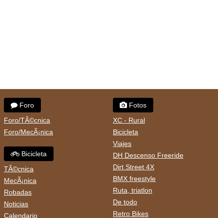
Foro
Fotos
Foro/TÃ©cnica
XC - Rural
Foro/MecÃ¡nica
Bicicleta
Viajes
Bicicleta
DH Descenso Freeride
Dirt Street 4X
TÃ©cnica
BMX freestyle
MecÃ¡nica
Ruta, triatlon
Robadas
De todo
Noticias
Retro Bikes
Calendario