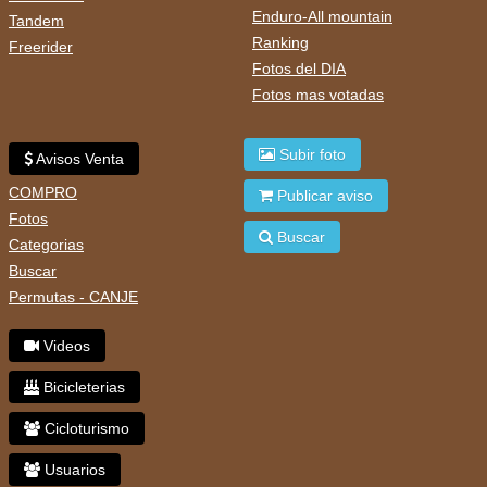
Enduro-All mountain
Tandem
Ranking
Freerider
Fotos del DIA
Fotos mas votadas
Subir foto
Avisos Venta
COMPRO
Publicar aviso
Fotos
Buscar
Categorias
Buscar
Permutas - CANJE
Videos
Bicicleterias
Cicloturismo
Usuarios