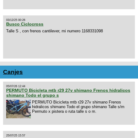
03/12/25 00:26
Busco Ciclocross
Talle S , con frenos cantilever, mi numero 1168331098
Canjes
05/07/26 12:44
PERMUTO Bicicleta mtb r29 27v shimano Frenos hidralicos
shimano Todo el grupo s
PERMUTO Bicicleta mtb r29 27v shimano Frenos
hidralicos shimano Todo el grupo shimano Talle s/m
Permuto x pistera o ruta talle s o m.
25/07/25 15:57