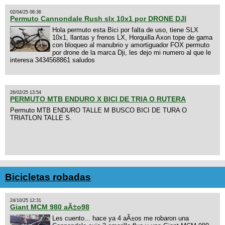
02/04/25 08:36
Permuto Cannondale Rush slx 10x1 por DRONE DJI
Hola permuto esta Bici por falta de uso, tiene SLX
10x1, llantas y frenos LX, Horquilla Axon tope de gama
con bloqueo al manubrio y amortiguador FOX permuto
por drone de la marca Dji, les dejo mi numero al que le
interesa 3434568861 saludos
26/02/25 13:54
PERMUTO MTB ENDURO X BICI DE TRIA O RUTERA
Permuto MTB ENDURO TALLE M BUSCO BICI DE TURA O
TRIATLON TALLE S.
Bicicletas robadas
24/10/25 12:31
Giant MCM 980 aÃ±o98
Les cuento... hace ya 4 aÃ±os me robaron una