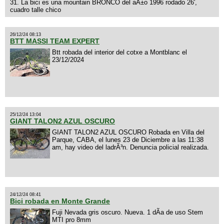
31. La bici es una mountain BRONCO del aÃ±o 1996 rodado 26',
cuadro talle chico
26/12/24 08:13
BTT MASSI TEAM EXPERT
Btt robada del interior del cotxe a Montblanc el
23/12/2024
25/12/24 13:04
GIANT TALON2 AZUL OSCURO
GIANT TALON2 AZUL OSCURO Robada en Villa del
Parque, CABA, el lunes 23 de Diciembre a las 11:38
am, hay video del ladrÃ³n. Denuncia policial realizada.
24/12/24 08:41
Bici robada en Monte Grande
Fuji Nevada gris oscuro. Nueva. 1 dÃ­a de uso Stem
MTI pro 8mm