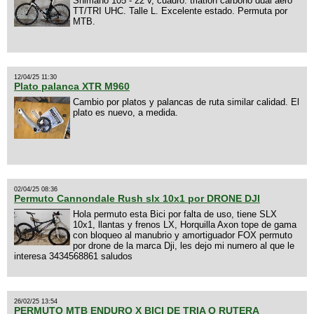
Shimano 105 - 22 v, cuadro: triatlon carbono dual aero
TT/TRI UHC. Talle L. Excelente estado. Permuta por
MTB.
12/04/25 11:30
Plato palanca XTR M960
Cambio por platos y palancas de ruta similar calidad. El
plato es nuevo, a medida.
02/04/25 08:36
Permuto Cannondale Rush slx 10x1 por DRONE DJI
Hola permuto esta Bici por falta de uso, tiene SLX
10x1, llantas y frenos LX, Horquilla Axon tope de gama
con bloqueo al manubrio y amortiguador FOX permuto
por drone de la marca Dji, les dejo mi numero al que le
interesa 3434568861 saludos
26/02/25 13:54
PERMUTO MTB ENDURO X BICI DE TRIA O RUTERA