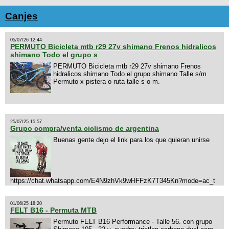
Canjes
05/07/26 12:44
PERMUTO Bicicleta mtb r29 27v shimano Frenos hidralicos
shimano Todo el grupo s
PERMUTO Bicicleta mtb r29 27v shimano Frenos
hidralicos shimano Todo el grupo shimano Talle s/m
Permuto x pistera o ruta talle s o m.
25/07/25 15:57
Grupo compra/venta ciclismo de argentina
Buenas gente dejo el link para los que quieran unirse
https://chat.whatsapp.com/E4N9zhVk9wHFFzK7T345Kn?mode=ac_t
01/06/25 18:20
FELT B16 - Permuta MTB
Permuto FELT B16 Performance - Talle 56. con grupo