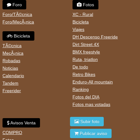
Foro
Fotos
Foro/TÃ©cnica
XC - Rural
Foro/MecÃ¡nica
Bicicleta
Viajes
Bicicleta
DH Descenso Freeride
Dirt Street 4X
TÃ©cnica
BMX freestyle
MecÃ¡nica
Ruta, triatlon
Robadas
De todo
Noticias
Retro Bikes
Calendario
Enduro-All mountain
Tandem
Ranking
Freerider
Fotos del DIA
Fotos mas votadas
Subir foto
Avisos Venta
COMPRO
Publicar aviso
Fotos