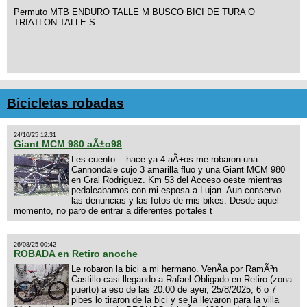
Permuto MTB ENDURO TALLE M BUSCO BICI DE TURA O
TRIATLON TALLE S.
Bicicletas robadas
24/10/25 12:31
Giant MCM 980 aÃ±o98
Les cuento... hace ya 4 aÃ±os me robaron una
Cannondale cujo 3 amarilla fluo y una Giant MCM 980
en Gral Rodriguez. Km 53 del Acceso oeste mientras
pedaleabamos con mi esposa a Lujan. Aun conservo
las denuncias y las fotos de mis bikes. Desde aquel
momento, no paro de entrar a diferentes portales t
26/08/25 00:42
ROBADA en Retiro anoche
Le robaron la bici a mi hermano. VenÃ­a por RamÃ³n
Castillo casi llegando a Rafael Obligado en Retiro (zona
puerto) a eso de las 20:00 de ayer, 25/8/2025, 6 o 7
pibes lo tiraron de la bici y se la llevaron para la villa