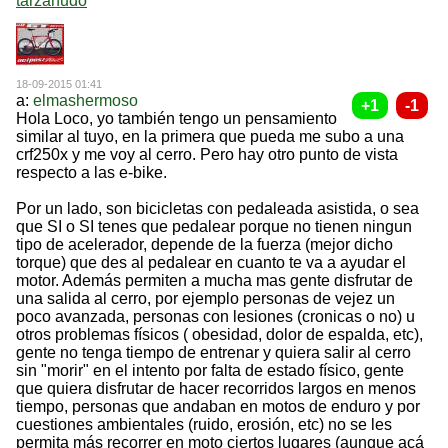
tarzanudo
18-09-2015 01:41
a:
elmashermoso
Hola Loco, yo también tengo un pensamiento
similar al tuyo, en la primera que pueda me subo a una
crf250x y me voy al cerro. Pero hay otro punto de vista
respecto a las e-bike.
Por un lado, son bicicletas con pedaleada asistida, o sea
que SI o SI tenes que pedalear porque no tienen ningun
tipo de acelerador, depende de la fuerza (mejor dicho
torque) que des al pedalear en cuanto te va a ayudar el
motor. Además permiten a mucha mas gente disfrutar de
una salida al cerro, por ejemplo personas de vejez un
poco avanzada, personas con lesiones (cronicas o no) u
otros problemas físicos ( obesidad, dolor de espalda, etc),
gente no tenga tiempo de entrenar y quiera salir al cerro
sin "morir" en el intento por falta de estado físico, gente
que quiera disfrutar de hacer recorridos largos en menos
tiempo, personas que andaban en motos de enduro y por
cuestiones ambientales (ruido, erosión, etc) no se les
permita más recorrer en moto ciertos lugares (aunque acá