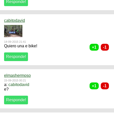
cabitodavid
14-09-2015 21:41
Quiero una e bike!
elmashermoso
15-09-2015 00:21
a:
cabitodavid
e?