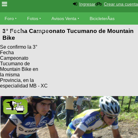
Ingresar
Crear una cuenta
Foro
Foro
Fotos
Avisos Venta
BicicleterÃ­as
3° Fecha Campeonato Tucumano de Mountain
Foro
Bicicletas
Videos
Fotos
Bike
TÃ©cnica
Se confirmo la 3°
Avisos
MecÃ¡nica
Fecha
SUBÃ
Ventas
Campeonato
tu foto
Tucumano de
Mountain Bike en
BicicleterÃ­
la misma
Galeria
SUBÃ
Provincia, en la
as
especialidad MB - XC
tu
XC
aviso
Bicicletas
Bicicletas
Buscar
Viajes
Videos
Bicicletas
Ultimos
Descenso
Cicloturismo
Tandem
Fotos
Dirt
Freerider