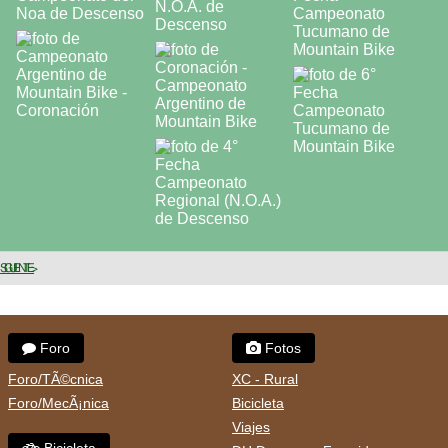
SIGUIENTE >
Foro
Fotos
Foro/TÃ©cnica
XC - Rural
Foro/MecÃ¡nica
Bicicleta
Viajes
Bicicleta