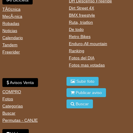
DH Descenso Freeride
Dirt Street 4X
TÃ©cnica
BMX freestyle
MecÃ¡nica
Ruta, triatlon
Robadas
De todo
Noticias
Retro Bikes
Calendario
Enduro-All mountain
Tandem
Ranking
Freerider
Fotos del DIA
Fotos mas votadas
Subir foto
Avisos Venta
COMPRO
Publicar aviso
Fotos
Buscar
Categorias
Buscar
Permutas - CANJE