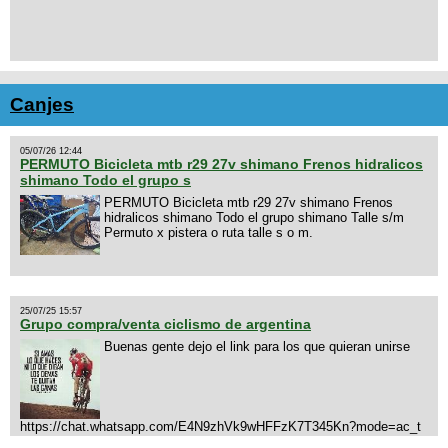
Canjes
05/07/26 12:44
PERMUTO Bicicleta mtb r29 27v shimano Frenos hidralicos
shimano Todo el grupo s
PERMUTO Bicicleta mtb r29 27v shimano Frenos
hidralicos shimano Todo el grupo shimano Talle s/m
Permuto x pistera o ruta talle s o m.
25/07/25 15:57
Grupo compra/venta ciclismo de argentina
Buenas gente dejo el link para los que quieran unirse
https://chat.whatsapp.com/E4N9zhVk9wHFFzK7T345Kn?mode=ac_t