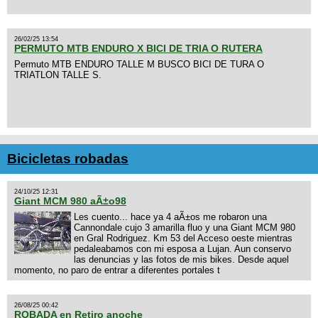
26/02/25 13:54
PERMUTO MTB ENDURO X BICI DE TRIA O RUTERA
Permuto MTB ENDURO TALLE M BUSCO BICI DE TURA O
TRIATLON TALLE S.
Bicicletas robadas
24/10/25 12:31
Giant MCM 980 aÃ±o98
Les cuento... hace ya 4 aÃ±os me robaron una
Cannondale cujo 3 amarilla fluo y una Giant MCM 980
en Gral Rodriguez. Km 53 del Acceso oeste mientras
pedaleabamos con mi esposa a Lujan. Aun conservo
las denuncias y las fotos de mis bikes. Desde aquel
momento, no paro de entrar a diferentes portales t
26/08/25 00:42
ROBADA en Retiro anoche