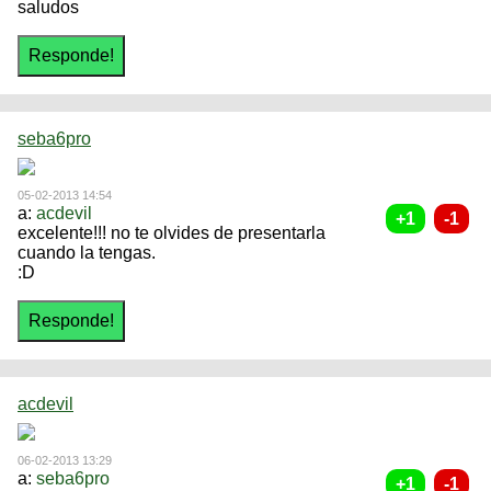
saludos
seba6pro
05-02-2013 14:54
a:
acdevil
excelente!!! no te olvides de presentarla
cuando la tengas.
:D
acdevil
06-02-2013 13:29
a:
seba6pro