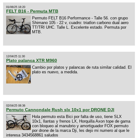
01/06/25 18:20
FELT B16 - Permuta MTB
Permuto FELT B16 Performance - Talle 56. con grupo
Shimano 105 - 22 v, cuadro: triatlon carbono dual aero
TT/TRI UHC. Talle L. Excelente estado. Permuta por
MTB.
12/04/25 11:30
Plato palanca XTR M960
Cambio por platos y palancas de ruta similar calidad. El
plato es nuevo, a medida.
02/04/25 08:36
Permuto Cannondale Rush slx 10x1 por DRONE DJI
Hola permuto esta Bici por falta de uso, tiene SLX
10x1, llantas y frenos LX, Horquilla Axon tope de gama
con bloqueo al manubrio y amortiguador FOX permuto
por drone de la marca Dji, les dejo mi numero al que le
interesa 3434568861 saludos