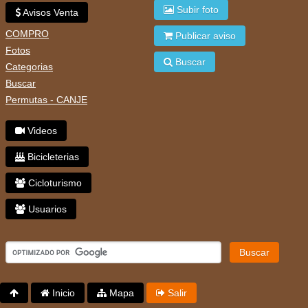
Subir foto
Avisos Venta
COMPRO
Publicar aviso
Fotos
Buscar
Categorias
Buscar
Permutas - CANJE
Videos
Bicicleterias
Cicloturismo
Usuarios
Buscar
Inicio
Mapa
Salir