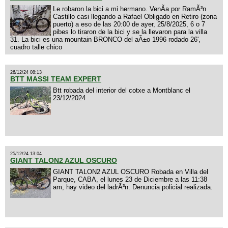
Le robaron la bici a mi hermano. VenÃ­a por RamÃ³n
Castillo casi llegando a Rafael Obligado en Retiro (zona
puerto) a eso de las 20:00 de ayer, 25/8/2025, 6 o 7
pibes lo tiraron de la bici y se la llevaron para la villa
31. La bici es una mountain BRONCO del aÃ±o 1996 rodado 26',
cuadro talle chico
26/12/24 08:13
BTT MASSI TEAM EXPERT
Btt robada del interior del cotxe a Montblanc el
23/12/2024
25/12/24 13:04
GIANT TALON2 AZUL OSCURO
GIANT TALON2 AZUL OSCURO Robada en Villa del
Parque, CABA, el lunes 23 de Diciembre a las 11:38
am, hay video del ladrÃ³n. Denuncia policial realizada.