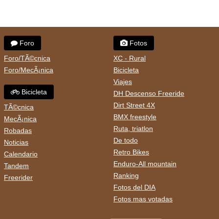
Foro
Fotos
Foro/TÃ©cnica
XC - Rural
Foro/MecÃ¡nica
Bicicleta
Viajes
Bicicleta
DH Descenso Freeride
Dirt Street 4X
TÃ©cnica
BMX freestyle
MecÃ¡nica
Ruta, triatlon
Robadas
De todo
Noticias
Retro Bikes
Calendario
Enduro-All mountain
Tandem
Ranking
Freerider
Fotos del DIA
Fotos mas votadas