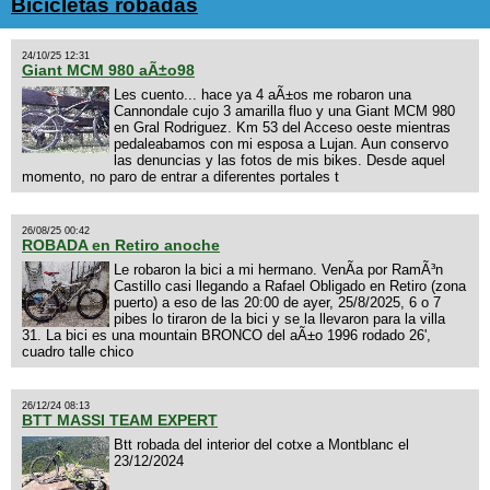
Bicicletas robadas
24/10/25 12:31
Giant MCM 980 aÃ±o98
Les cuento... hace ya 4 aÃ±os me robaron una
Cannondale cujo 3 amarilla fluo y una Giant MCM 980
en Gral Rodriguez. Km 53 del Acceso oeste mientras
pedaleabamos con mi esposa a Lujan. Aun conservo
las denuncias y las fotos de mis bikes. Desde aquel
momento, no paro de entrar a diferentes portales t
26/08/25 00:42
ROBADA en Retiro anoche
Le robaron la bici a mi hermano. VenÃ­a por RamÃ³n
Castillo casi llegando a Rafael Obligado en Retiro (zona
puerto) a eso de las 20:00 de ayer, 25/8/2025, 6 o 7
pibes lo tiraron de la bici y se la llevaron para la villa
31. La bici es una mountain BRONCO del aÃ±o 1996 rodado 26',
cuadro talle chico
26/12/24 08:13
BTT MASSI TEAM EXPERT
Btt robada del interior del cotxe a Montblanc el
23/12/2024