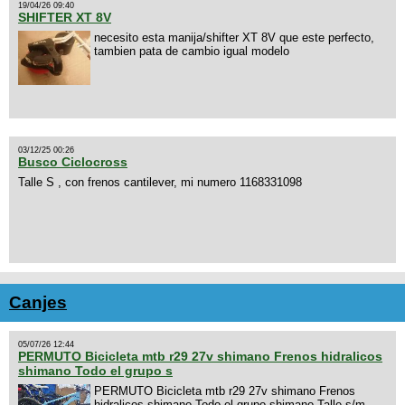
19/04/26 09:40
SHIFTER XT 8V
necesito esta manija/shifter XT 8V que este perfecto,
tambien pata de cambio igual modelo
03/12/25 00:26
Busco Ciclocross
Talle S , con frenos cantilever, mi numero 1168331098
Canjes
05/07/26 12:44
PERMUTO Bicicleta mtb r29 27v shimano Frenos hidralicos
shimano Todo el grupo s
PERMUTO Bicicleta mtb r29 27v shimano Frenos
hidralicos shimano Todo el grupo shimano Talle s/m