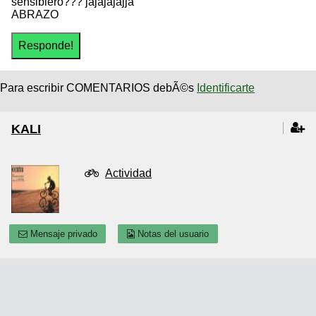
sensiblero??? jajajajajja
ABRAZO
Para escribir COMENTARIOS debÃ©s
Identificarte
KALI
Actividad
Mensaje privado
Notas del usuario