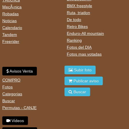
TÃ©cnica
BMX freestyle
MecÃ¡nica
Ruta, triatlon
Robadas
De todo
Noticias
Retro Bikes
Calendario
Enduro-All mountain
Tandem
Ranking
Freerider
Fotos del DIA
Fotos mas votadas
Subir foto
Avisos Venta
COMPRO
Publicar aviso
Fotos
Buscar
Categorias
Buscar
Permutas - CANJE
Videos