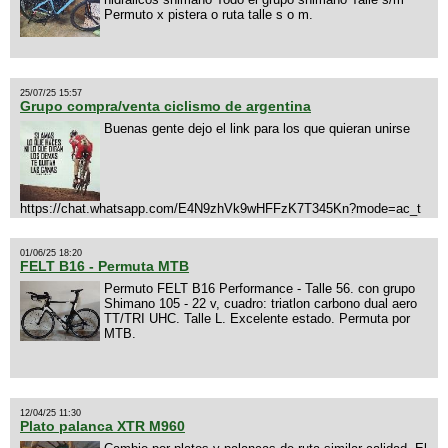
Permuto x pistera o ruta talle s o m.
25/07/25 15:57
Grupo compra/venta ciclismo de argentina
Buenas gente dejo el link para los que quieran unirse
https://chat.whatsapp.com/E4N9zhVk9wHFFzK7T345Kn?mode=ac_t
01/06/25 18:20
FELT B16 - Permuta MTB
Permuto FELT B16 Performance - Talle 56. con grupo
Shimano 105 - 22 v, cuadro: triatlon carbono dual aero
TT/TRI UHC. Talle L. Excelente estado. Permuta por
MTB.
12/04/25 11:30
Plato palanca XTR M960