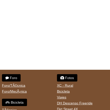
Foro
Fotos
Foro/TÃ©cnica
XC - Rural
Foro/MecÃ¡nica
Bicicleta
Viajes
Bicicleta
DH Descenso Freeride
Dirt Street 4X