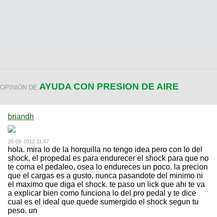
AYUDA CON PRESION DE AIRE
OPINIÓN DE
briandh
20-09-2012 11:47
hola. mira lo de la horquilla no tengo idea pero con lo del
shock, el propedal es para endurecer el shock para que no
te coma el pedaleo, osea lo endureces un poco. la precion
que el cargas es a gusto, nunca pasandote del minimo ni
el maximo que diga el shock. te paso un lick que ahi te va
a explicar bien como funciona lo del pro pedal y te dice
cual es el ideal que quede sumergido el shock segun tu
peso. un