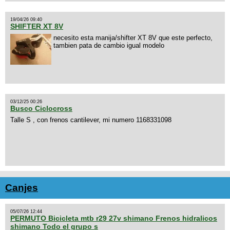
19/04/26 09:40
SHIFTER XT 8V
necesito esta manija/shifter XT 8V que este perfecto,
tambien pata de cambio igual modelo
03/12/25 00:26
Busco Ciclocross
Talle S , con frenos cantilever, mi numero 1168331098
Canjes
05/07/26 12:44
PERMUTO Bicicleta mtb r29 27v shimano Frenos hidralicos
shimano Todo el grupo s