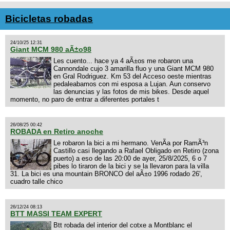
Bicicletas robadas
24/10/25 12:31
Giant MCM 980 aÃ±o98
Les cuento... hace ya 4 aÃ±os me robaron una
Cannondale cujo 3 amarilla fluo y una Giant MCM 980
en Gral Rodriguez. Km 53 del Acceso oeste mientras
pedaleabamos con mi esposa a Lujan. Aun conservo
las denuncias y las fotos de mis bikes. Desde aquel
momento, no paro de entrar a diferentes portales t
26/08/25 00:42
ROBADA en Retiro anoche
Le robaron la bici a mi hermano. VenÃ­a por RamÃ³n
Castillo casi llegando a Rafael Obligado en Retiro (zona
puerto) a eso de las 20:00 de ayer, 25/8/2025, 6 o 7
pibes lo tiraron de la bici y se la llevaron para la villa
31. La bici es una mountain BRONCO del aÃ±o 1996 rodado 26',
cuadro talle chico
26/12/24 08:13
BTT MASSI TEAM EXPERT
Btt robada del interior del cotxe a Montblanc el