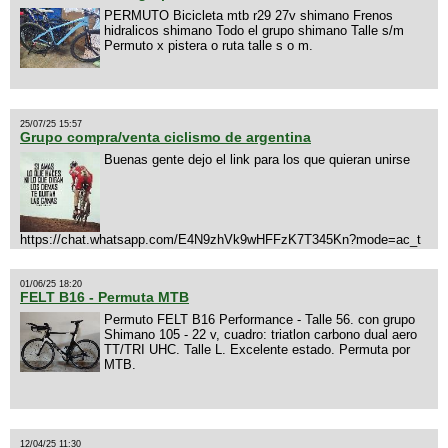
PERMUTO Bicicleta mtb r29 27v shimano Frenos
hidralicos shimano Todo el grupo shimano Talle s/m
Permuto x pistera o ruta talle s o m.
25/07/25 15:57
Grupo compra/venta ciclismo de argentina
Buenas gente dejo el link para los que quieran unirse
https://chat.whatsapp.com/E4N9zhVk9wHFFzK7T345Kn?mode=ac_t
01/06/25 18:20
FELT B16 - Permuta MTB
Permuto FELT B16 Performance - Talle 56. con grupo
Shimano 105 - 22 v, cuadro: triatlon carbono dual aero
TT/TRI UHC. Talle L. Excelente estado. Permuta por
MTB.
12/04/25 11:30