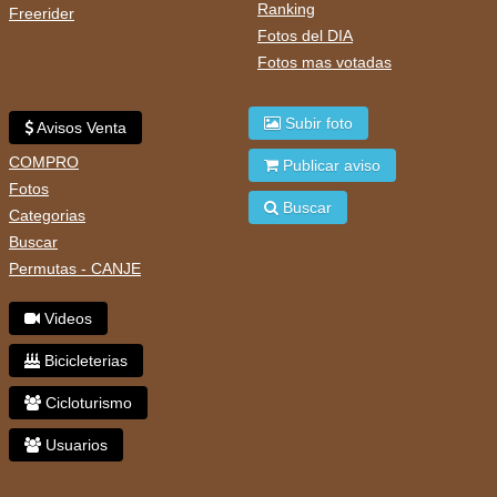
Ranking
Freerider
Fotos del DIA
Fotos mas votadas
Subir foto
Avisos Venta
COMPRO
Publicar aviso
Fotos
Buscar
Categorias
Buscar
Permutas - CANJE
Videos
Bicicleterias
Cicloturismo
Usuarios