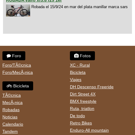
ROBADA vairo xr3.8 r29 1er
Robada el 15/9/24 en mar del plata manillar marca sars
Foro
Fotos
Foro/TÃ©cnica
XC - Rural
Foro/MecÃ¡nica
Bicicleta
Viajes
Bicicleta
DH Descenso Freeride
Dirt Street 4X
TÃ©cnica
BMX freestyle
MecÃ¡nica
Ruta, triatlon
Robadas
De todo
Noticias
Retro Bikes
Calendario
Enduro-All mountain
Tandem