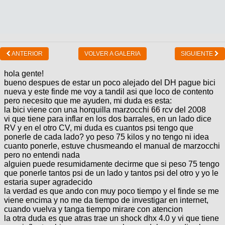
ANTERIOR
VOLVER A GALERIA
SIGUIENTE
hola gente!
bueno despues de estar un poco alejado del DH pague bici
nueva y este finde me voy a tandil asi que loco de contento
pero necesito que me ayuden, mi duda es esta:
la bici viene con una horquilla marzocchi 66 rcv del 2008
vi que tiene para inflar en los dos barrales, en un lado dice
RV y en el otro CV, mi duda es cuantos psi tengo que
ponerle de cada lado? yo peso 75 kilos y no tengo ni idea
cuanto ponerle, estuve chusmeando el manual de marzocchi
pero no entendi nada
alguien puede resumidamente decirme que si peso 75 tengo
que ponerle tantos psi de un lado y tantos psi del otro y yo le
estaria super agradecido
la verdad es que ando con muy poco tiempo y el finde se me
viene encima y no me da tiempo de investigar en internet,
cuando vuelva y tanga tiempo mirare con atencion
la otra duda es que atras trae un shock dhx 4.0 y vi que tiene