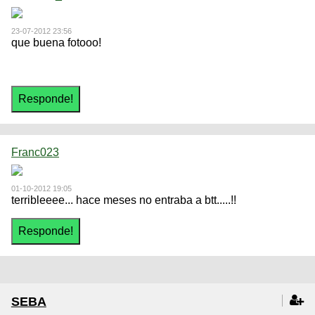
23-07-2012 23:56
que buena fotooo!
Franc023
01-10-2012 19:05
terribleeee... hace meses no entraba a btt.....!!
SEBA