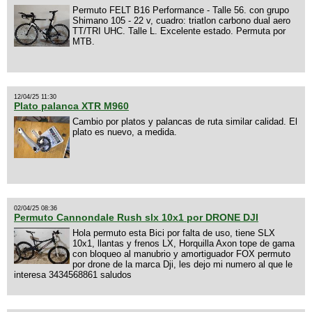
Permuto FELT B16 Performance - Talle 56. con grupo
Shimano 105 - 22 v, cuadro: triatlon carbono dual aero
TT/TRI UHC. Talle L. Excelente estado. Permuta por
MTB.
12/04/25 11:30
Plato palanca XTR M960
Cambio por platos y palancas de ruta similar calidad. El
plato es nuevo, a medida.
02/04/25 08:36
Permuto Cannondale Rush slx 10x1 por DRONE DJI
Hola permuto esta Bici por falta de uso, tiene SLX
10x1, llantas y frenos LX, Horquilla Axon tope de gama
con bloqueo al manubrio y amortiguador FOX permuto
por drone de la marca Dji, les dejo mi numero al que le
interesa 3434568861 saludos