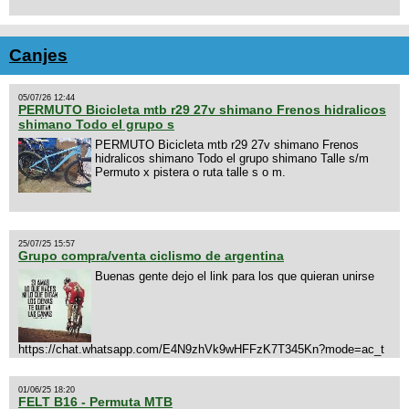
Canjes
05/07/26 12:44
PERMUTO Bicicleta mtb r29 27v shimano Frenos hidralicos
shimano Todo el grupo s
PERMUTO Bicicleta mtb r29 27v shimano Frenos
hidralicos shimano Todo el grupo shimano Talle s/m
Permuto x pistera o ruta talle s o m.
25/07/25 15:57
Grupo compra/venta ciclismo de argentina
Buenas gente dejo el link para los que quieran unirse
https://chat.whatsapp.com/E4N9zhVk9wHFFzK7T345Kn?mode=ac_t
01/06/25 18:20
FELT B16 - Permuta MTB