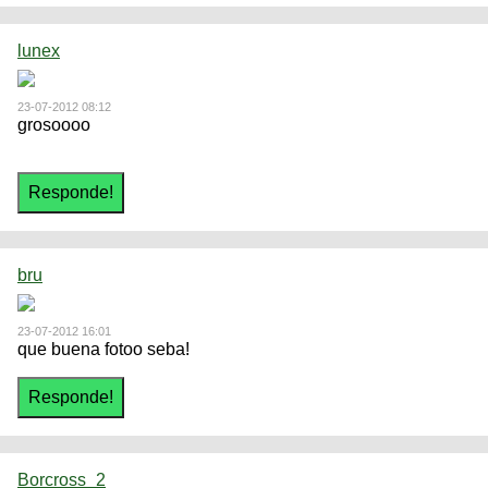
lunex
23-07-2012 08:12
grosoooo
bru
23-07-2012 16:01
que buena fotoo seba!
Borcross_2