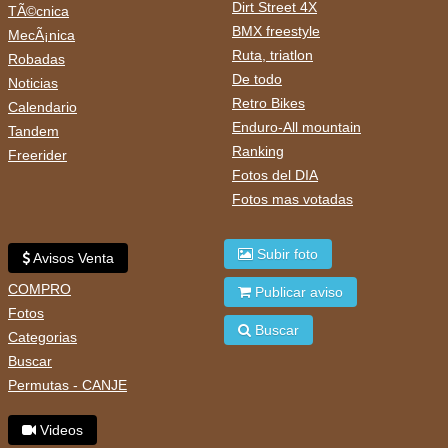
Dirt Street 4X
TÃ©cnica
BMX freestyle
MecÃ¡nica
Ruta, triatlon
Robadas
De todo
Noticias
Retro Bikes
Calendario
Enduro-All mountain
Tandem
Ranking
Freerider
Fotos del DIA
Fotos mas votadas
Subir foto
Avisos Venta
COMPRO
Publicar aviso
Fotos
Buscar
Categorias
Buscar
Permutas - CANJE
Videos