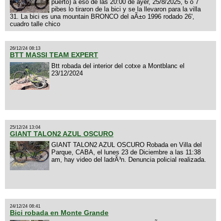
puerto) a eso de las 20:00 de ayer, 25/8/2025, 6 o 7
pibes lo tiraron de la bici y se la llevaron para la villa
31. La bici es una mountain BRONCO del aÃ±o 1996 rodado 26',
cuadro talle chico
26/12/24 08:13
BTT MASSI TEAM EXPERT
Btt robada del interior del cotxe a Montblanc el
23/12/2024
25/12/24 13:04
GIANT TALON2 AZUL OSCURO
GIANT TALON2 AZUL OSCURO Robada en Villa del
Parque, CABA, el lunes 23 de Diciembre a las 11:38
am, hay video del ladrÃ³n. Denuncia policial realizada.
24/12/24 08:41
Bici robada en Monte Grande