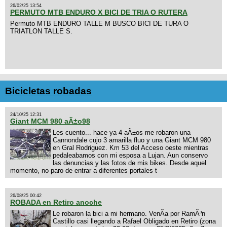
26/02/25 13:54
PERMUTO MTB ENDURO X BICI DE TRIA O RUTERA
Permuto MTB ENDURO TALLE M BUSCO BICI DE TURA O
TRIATLON TALLE S.
Bicicletas robadas
24/10/25 12:31
Giant MCM 980 aÃ±o98
Les cuento... hace ya 4 aÃ±os me robaron una
Cannondale cujo 3 amarilla fluo y una Giant MCM 980
en Gral Rodriguez. Km 53 del Acceso oeste mientras
pedaleabamos con mi esposa a Lujan. Aun conservo
las denuncias y las fotos de mis bikes. Desde aquel
momento, no paro de entrar a diferentes portales t
26/08/25 00:42
ROBADA en Retiro anoche
Le robaron la bici a mi hermano. VenÃ­a por RamÃ³n
Castillo casi llegando a Rafael Obligado en Retiro (zona