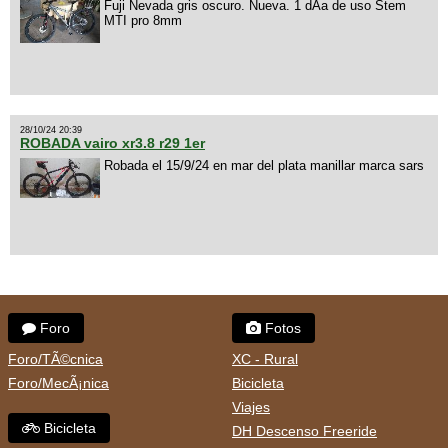
Fuji Nevada gris oscuro. Nueva. 1 dÃ­a de uso Stem
MTI pro 8mm
28/10/24 20:39
ROBADA vairo xr3.8 r29 1er
Robada el 15/9/24 en mar del plata manillar marca sars
Foro
Fotos
Foro/TÃ©cnica
XC - Rural
Foro/MecÃ¡nica
Bicicleta
Viajes
Bicicleta
DH Descenso Freeride