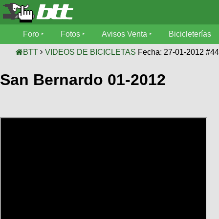
Foro
Foro
Fotos
Avisos Venta
Bicicleterías
Foro
Fotos
BTT
VIDEOS DE BICICLETAS
Fecha: 27-01-2012 #4
Técnica
San Bernardo 01-2012
Avisos
Mecánica
SUBÍ
Ventas
tu
foto
Bicicleterías
SUBÍ
Galeria
tu
Bicicletas
aviso
XC
Bicicletas
Videos
Buscar
Bicicletas
Viajes
Ultimos
Cicloturismo
Tandem
Descenso
Fotos
Freerider
Dirt
Salidas
Usuarios
Categorias