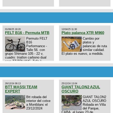
01/06/25 18:20
12/04/25 11:30
FELT B16 - Permuta MTB
Plato palanca XTR M960
Permuto FELT
Cambio por
B16
platos y
Performance -
palancas de ruta
Talle 56. con
similar calidad.
grupo Shimano 105 - 22 v,
El plato es nuevo, a medida.
cuadro: triatlon carbono dual
aero TT/TRI UHC. Talle L.
9zhVk9wHFFzK7T345Kn?
Excelente estado. Permuta por
MTB.
26/12/24 08:13
25/12/24 13:04
BTT MASSI TEAM
GIANT TALON2 AZUL
EXPERT
OSCURO
Btt robada del
GIANT TALON2
interior del cotxe
AZUL OSCURO
a Montblanc el
Robada en Villa
23/12/2024
del Parque,
CABA, el lunes 23 de