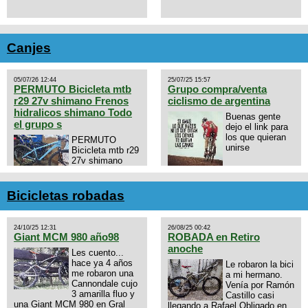
Canjes
05/07/26 12:44
25/07/25 15:57
PERMUTO Bicicleta mtb
Grupo compra/venta
r29 27v shimano Frenos
ciclismo de argentina
hidralicos shimano Todo
Buenas gente
el grupo s
dejo el link para
los que quieran
PERMUTO
unirse
Bicicleta mtb r29
27v shimano
Frenos hidralicos
https://chat.whatsapp.com/E4N
shimano Todo el grupo shimano
mode=ac_t
Talle s/m Permuto x pistera o
Bicicletas robadas
ruta talle s o m.
24/10/25 12:31
26/08/25 00:42
Giant MCM 980 año98
ROBADA en Retiro
anoche
Les cuento...
hace ya 4 años
Le robaron la bici
me robaron una
a mi hermano.
Cannondale cujo
Venía por Ramón
3 amarilla fluo y
Castillo casi
una Giant MCM 980 en Gral
llegando a Rafael Obligado en