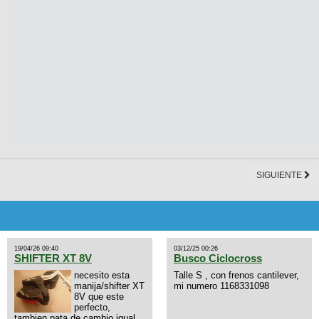
SIGUIENTE
19/04/26 09:40
03/12/25 00:26
SHIFTER XT 8V
Busco Ciclocross
necesito esta
Talle S , con frenos cantilever,
manija/shifter XT
mi numero 1168331098
8V que este
perfecto,
tambien pata de cambio igual