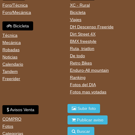
Foro/Técnica
XC - Rural
Foro/Mecánica
Bicicleta
Viajes
Bicicleta
DH Descenso Freeride
Dirt Street 4X
Técnica
BMX freestyle
Mecánica
Ruta, triatlon
Robadas
De todo
Noticias
Retro Bikes
Calendario
Enduro-All mountain
Tandem
Ranking
Freerider
Fotos del DIA
Fotos mas votadas
Subir foto
Avisos Venta
COMPRO
Publicar aviso
Fotos
Buscar
Categorias