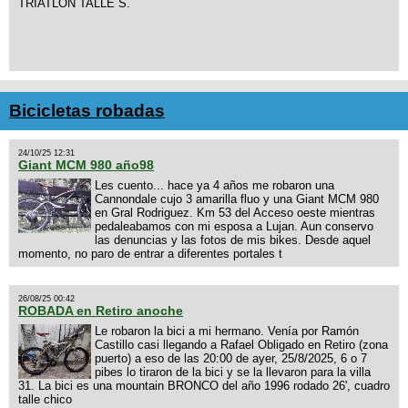
TRIATLON TALLE S.
Bicicletas robadas
24/10/25 12:31
Giant MCM 980 año98
Les cuento... hace ya 4 años me robaron una
Cannondale cujo 3 amarilla fluo y una Giant MCM 980
en Gral Rodriguez. Km 53 del Acceso oeste mientras
pedaleabamos con mi esposa a Lujan. Aun conservo
las denuncias y las fotos de mis bikes. Desde aquel
momento, no paro de entrar a diferentes portales t
26/08/25 00:42
ROBADA en Retiro anoche
Le robaron la bici a mi hermano. Venía por Ramón
Castillo casi llegando a Rafael Obligado en Retiro (zona
puerto) a eso de las 20:00 de ayer, 25/8/2025, 6 o 7
pibes lo tiraron de la bici y se la llevaron para la villa
31. La bici es una mountain BRONCO del año 1996 rodado 26', cuadro
talle chico