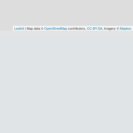
Leaflet
| Map data ©
OpenStreetMap
contributors,
CC-BY-SA
, Imagery ©
Mapbox