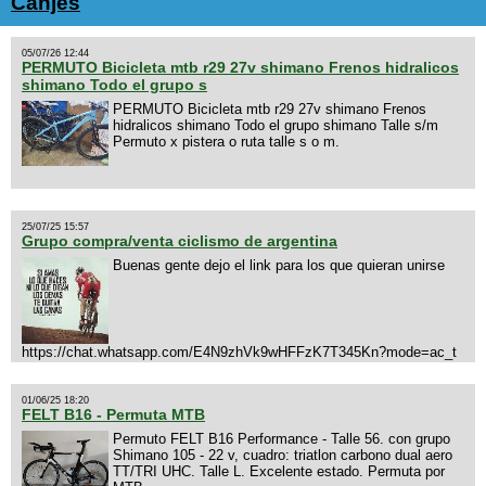
Canjes
05/07/26 12:44
PERMUTO Bicicleta mtb r29 27v shimano Frenos hidralicos
shimano Todo el grupo s
PERMUTO Bicicleta mtb r29 27v shimano Frenos
hidralicos shimano Todo el grupo shimano Talle s/m
Permuto x pistera o ruta talle s o m.
25/07/25 15:57
Grupo compra/venta ciclismo de argentina
Buenas gente dejo el link para los que quieran unirse
https://chat.whatsapp.com/E4N9zhVk9wHFFzK7T345Kn?mode=ac_t
01/06/25 18:20
FELT B16 - Permuta MTB
Permuto FELT B16 Performance - Talle 56. con grupo
Shimano 105 - 22 v, cuadro: triatlon carbono dual aero
TT/TRI UHC. Talle L. Excelente estado. Permuta por