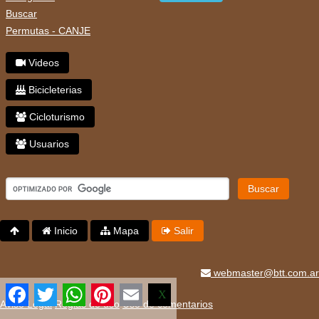
Buscar
Permutas - CANJE
Videos
Bicicleterias
Cicloturismo
Usuarios
Buscar
Inicio
Mapa
Salir
webmaster@btt.com.ar
Facebook
Twitter
WhatsApp
Pinterest
Email
X
Aviso Legal
Reglas de uso
Uso de comentarios