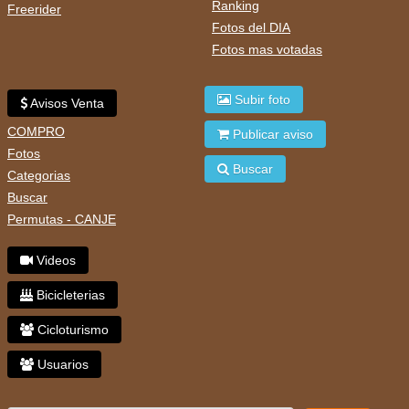
Ranking
Freerider
Fotos del DIA
Fotos mas votadas
Subir foto
Avisos Venta
COMPRO
Publicar aviso
Fotos
Buscar
Categorias
Buscar
Permutas - CANJE
Videos
Bicicleterias
Cicloturismo
Usuarios