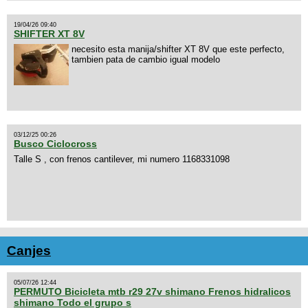
19/04/26 09:40
SHIFTER XT 8V
necesito esta manija/shifter XT 8V que este perfecto,
tambien pata de cambio igual modelo
03/12/25 00:26
Busco Ciclocross
Talle S , con frenos cantilever, mi numero 1168331098
Canjes
05/07/26 12:44
PERMUTO Bicicleta mtb r29 27v shimano Frenos hidralicos
shimano Todo el grupo s