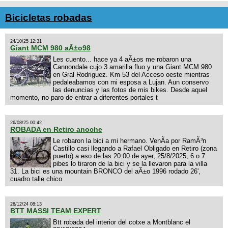
Bicicletas robadas
24/10/25 12:31
Giant MCM 980 aÃ±o98
Les cuento... hace ya 4 aÃ±os me robaron una
Cannondale cujo 3 amarilla fluo y una Giant MCM 980
en Gral Rodriguez. Km 53 del Acceso oeste mientras
pedaleabamos con mi esposa a Lujan. Aun conservo
las denuncias y las fotos de mis bikes. Desde aquel
momento, no paro de entrar a diferentes portales t
26/08/25 00:42
ROBADA en Retiro anoche
Le robaron la bici a mi hermano. VenÃ­a por RamÃ³n
Castillo casi llegando a Rafael Obligado en Retiro (zona
puerto) a eso de las 20:00 de ayer, 25/8/2025, 6 o 7
pibes lo tiraron de la bici y se la llevaron para la villa
31. La bici es una mountain BRONCO del aÃ±o 1996 rodado 26',
cuadro talle chico
26/12/24 08:13
BTT MASSI TEAM EXPERT
Btt robada del interior del cotxe a Montblanc el