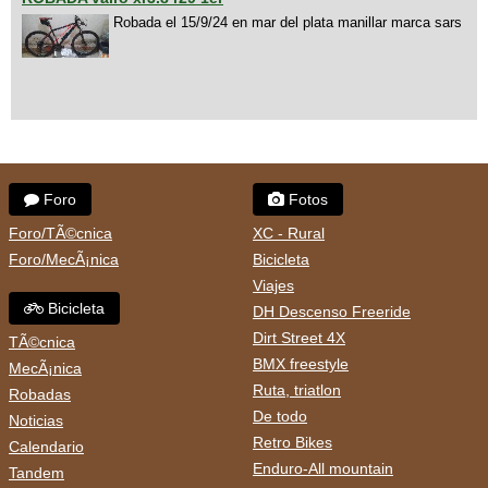
Robada el 15/9/24 en mar del plata manillar marca sars
Foro
Fotos
Foro/TÃ©cnica
XC - Rural
Foro/MecÃ¡nica
Bicicleta
Viajes
Bicicleta
DH Descenso Freeride
Dirt Street 4X
TÃ©cnica
BMX freestyle
MecÃ¡nica
Ruta, triatlon
Robadas
De todo
Noticias
Retro Bikes
Calendario
Enduro-All mountain
Tandem