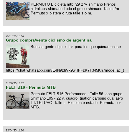
PERMUTO Bicicleta mtb r29 27v shimano Frenos
hidralicos shimano Todo el grupo shimano Talle s/m
Permuto x pistera o ruta talle s o m.
25/07/25 15:57
Grupo compra/venta ciclismo de argentina
Buenas gente dejo el link para los que quieran unirse
https://chat.whatsapp.com/E4N9zhVk9wHFFzK7T345Kn?mode=ac_t
01/06/25 18:20
FELT B16 - Permuta MTB
Permuto FELT B16 Performance - Talle 56. con grupo
Shimano 105 - 22 v, cuadro: triatlon carbono dual aero
TT/TRI UHC. Talle L. Excelente estado. Permuta por
MTB.
12/04/25 11:30