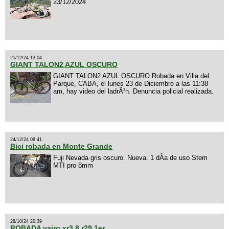
23/12/2024
25/12/24 13:04
GIANT TALON2 AZUL OSCURO
GIANT TALON2 AZUL OSCURO Robada en Villa del
Parque, CABA, el lunes 23 de Diciembre a las 11:38
am, hay video del ladrÃ³n. Denuncia policial realizada.
24/12/24 08:41
Bici robada en Monte Grande
Fuji Nevada gris oscuro. Nueva. 1 dÃ­a de uso Stem
MTI pro 8mm
28/10/24 20:39
ROBADA vairo xr3.8 r29 1er