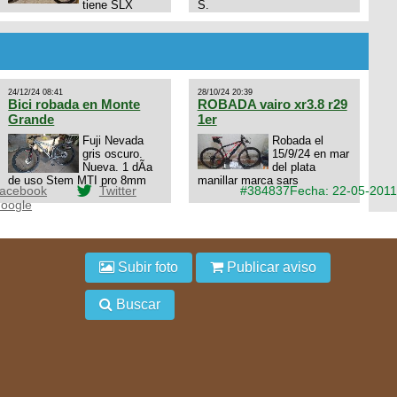
tiene SLX
S.
10x1, llantas y frenos LX,
Horquilla Axon tope de gama
con bloqueo al manubrio y
amortiguador FOX permuto
por drone de la marca Dji, les
dejo mi numero al que le
24/12/24 08:41
28/10/24 20:39
interesa 3434568861 saludos
Bici robada en Monte
ROBADA vairo xr3.8 r29
Grande
1er
Fuji Nevada
Robada el
gris oscuro.
15/9/24 en mar
Nueva. 1 dÃ­a
del plata
de uso Stem MTI pro 8mm
manillar marca sars
acebook
Twitter
#384837
Fecha: 22-05-2011
oogle
Subir foto
Publicar aviso
Buscar