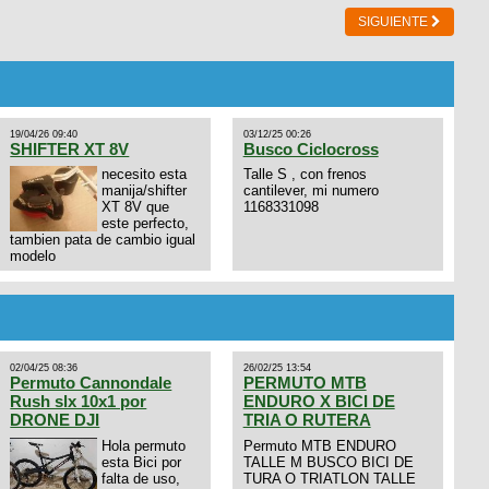
SIGUIENTE
19/04/26 09:40
03/12/25 00:26
SHIFTER XT 8V
Busco Ciclocross
necesito esta
Talle S , con frenos
manija/shifter
cantilever, mi numero
XT 8V que
1168331098
este perfecto,
tambien pata de cambio igual
modelo
02/04/25 08:36
26/02/25 13:54
Permuto Cannondale
PERMUTO MTB
Rush slx 10x1 por
ENDURO X BICI DE
DRONE DJI
TRIA O RUTERA
Hola permuto
Permuto MTB ENDURO
esta Bici por
TALLE M BUSCO BICI DE
falta de uso,
TURA O TRIATLON TALLE