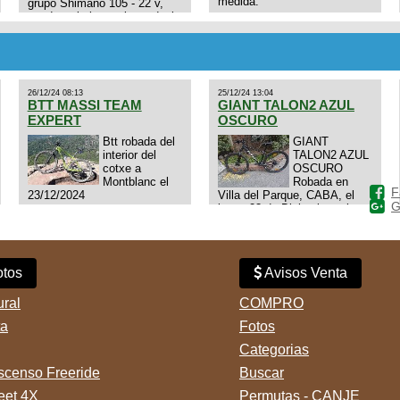
medida.
grupo Shimano 105 - 22 v,
cuadro: triatlon carbono dual
E4N9zhVk9wHFFzK7T345Kn?
aero TT/TRI UHC. Talle L.
Excelente estado. Permuta
por MTB.
26/12/24 08:13
25/12/24 13:04
BTT MASSI TEAM
GIANT TALON2 AZUL
EXPERT
OSCURO
Btt robada del
GIANT
interior del
TALON2 AZUL
cotxe a
OSCURO
Montblanc el
Robada en
F
23/12/2024
Villa del Parque, CABA, el
G
lunes 23 de Diciembre a las
11:38 am, hay video del
ladrÃ³n. Denuncia policial
realizada.
tos
Avisos Venta
ural
COMPRO
ta
Fotos
Categorias
censo Freeride
Buscar
reet 4X
Permutas - CANJE