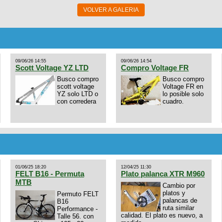
VOLVER A GALERIA
09/06/26 14:55
09/06/26 14:54
Scott Voltage YZ LTD
Compro Voltage FR
Busco compro
Busco compro
scott voltage
Voltage FR en
YZ solo LTD o
lo posible solo
con corredera
cuadro.
01/06/25 18:20
12/04/25 11:30
FELT B16 - Permuta
Plato palanca XTR M960
MTB
Cambio por
platos y
Permuto FELT
palancas de
B16
ruta similar
Performance -
calidad. El plato es nuevo, a
Talle 56. con