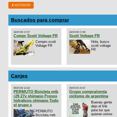
ANTERIOR
Buscados para comprar
24/07/26 17:07
24/07/26 17:06
Compr Scott Voltage FR
Scott Voltage FR
Compro scott
Hola, busco
Voltage FR
scott voltage
FR
Canjes
05/07/26 12:44
25/07/25 15:57
PERMUTO Bicicleta mtb
Grupo compra/venta
r29 27v shimano Frenos
ciclismo de argentina
hidralicos shimano Todo
Buenas gente
el grupo s
dejo el link
para los que
PERMUTO
quieran unirse
Bicicleta mtb