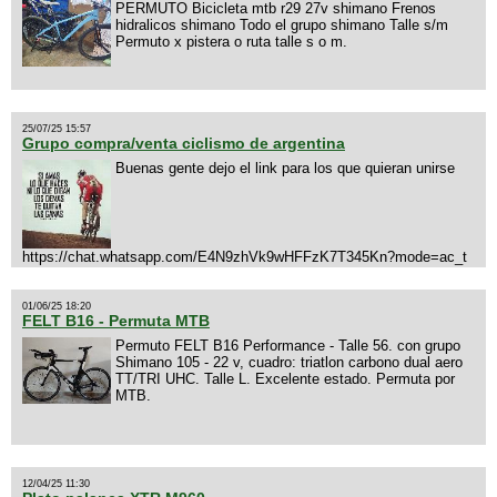
PERMUTO Bicicleta mtb r29 27v shimano Frenos
hidralicos shimano Todo el grupo shimano Talle s/m
Permuto x pistera o ruta talle s o m.
25/07/25 15:57
Grupo compra/venta ciclismo de argentina
Buenas gente dejo el link para los que quieran unirse
https://chat.whatsapp.com/E4N9zhVk9wHFFzK7T345Kn?mode=ac_t
01/06/25 18:20
FELT B16 - Permuta MTB
Permuto FELT B16 Performance - Talle 56. con grupo
Shimano 105 - 22 v, cuadro: triatlon carbono dual aero
TT/TRI UHC. Talle L. Excelente estado. Permuta por
MTB.
12/04/25 11:30