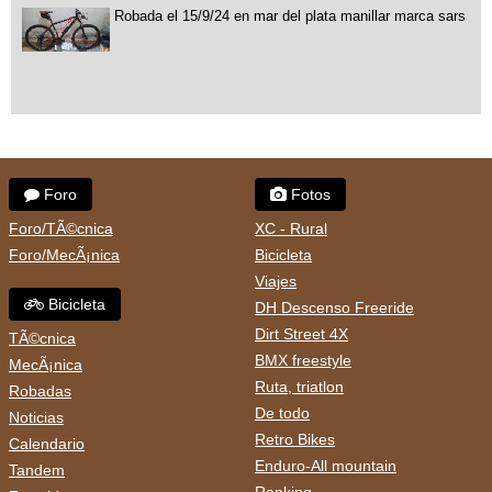
Robada el 15/9/24 en mar del plata manillar marca sars
Foro
Fotos
Foro/TÃ©cnica
XC - Rural
Foro/MecÃ¡nica
Bicicleta
Viajes
Bicicleta
DH Descenso Freeride
Dirt Street 4X
TÃ©cnica
BMX freestyle
MecÃ¡nica
Ruta, triatlon
Robadas
De todo
Noticias
Retro Bikes
Calendario
Enduro-All mountain
Tandem
Ranking