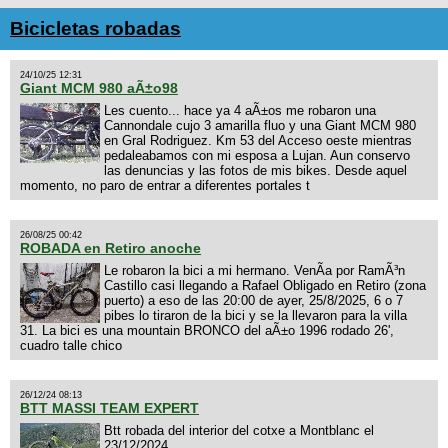
Bicicletas robadas
24/10/25 12:31
Giant MCM 980 aÃ±o98
Les cuento... hace ya 4 aÃ±os me robaron una
Cannondale cujo 3 amarilla fluo y una Giant MCM 980
en Gral Rodriguez. Km 53 del Acceso oeste mientras
pedaleabamos con mi esposa a Lujan. Aun conservo
las denuncias y las fotos de mis bikes. Desde aquel
momento, no paro de entrar a diferentes portales t
26/08/25 00:42
ROBADA en Retiro anoche
Le robaron la bici a mi hermano. VenÃ­a por RamÃ³n
Castillo casi llegando a Rafael Obligado en Retiro (zona
puerto) a eso de las 20:00 de ayer, 25/8/2025, 6 o 7
pibes lo tiraron de la bici y se la llevaron para la villa
31. La bici es una mountain BRONCO del aÃ±o 1996 rodado 26',
cuadro talle chico
26/12/24 08:13
BTT MASSI TEAM EXPERT
Btt robada del interior del cotxe a Montblanc el
23/12/2024