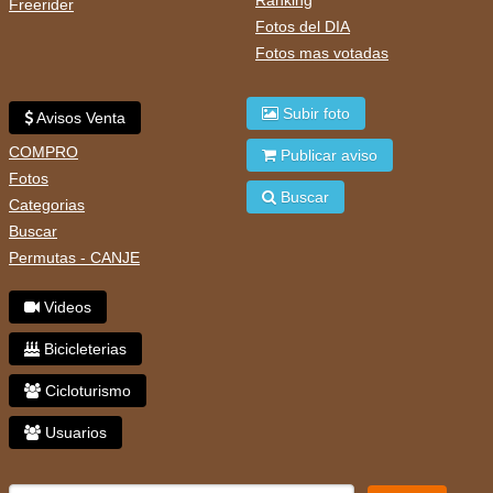
Freerider
Fotos del DIA
Fotos mas votadas
Subir foto
Avisos Venta
COMPRO
Publicar aviso
Fotos
Buscar
Categorias
Buscar
Permutas - CANJE
Videos
Bicicleterias
Cicloturismo
Usuarios