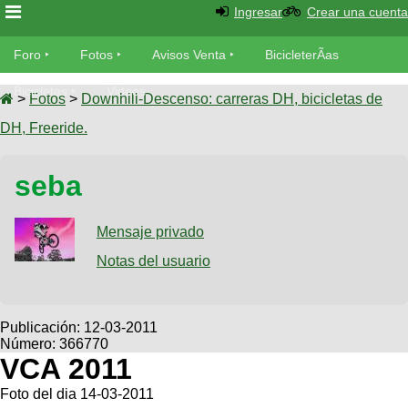
Ingresar
Crear una cuenta
Foro
Foro
Fotos
Avisos Venta
BicicleterÃ­as
Foro
Bicicletas
Videos
Fotos
>
Fotos
>
Downhill-Descenso: carreras DH, bicicletas de
TÃ©cnica
DH, Freeride.
Avisos
MecÃ¡nica
SUBÃ
Ventas
seba
tu foto
BicicleterÃ­
Galeria
Mensaje privado
SUBÃ
as
tu
Notas del usuario
XC
aviso
Bicicletas
Bicicletas
Buscar
Viajes
Publicación:
12-03-2011
Videos
Número: 366770
Bicicletas
Ultimos
Descenso
VCA 2011
Cicloturismo
Tandem
Fotos
Dirt
Foto del dia 14-03-2011
Freerider