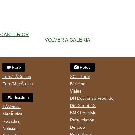
< ANTERIOR
VOLVER A GALERIA
Foro
Fotos
Foro/TÃ©cnica
XC - Rural
Foro/MecÃ¡nica
Bicicleta
Viajes
Bicicleta
DH Descenso Freeride
Dirt Street 4X
TÃ©cnica
BMX freestyle
MecÃ¡nica
Ruta, triatlon
Robadas
De todo
Noticias
Retro Bikes