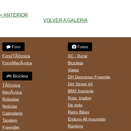
< ANTERIOR
VOLVER A GALERIA
Foro
Fotos
Foro/TÃ©cnica
XC - Rural
Foro/MecÃ¡nica
Bicicleta
Viajes
Bicicleta
DH Descenso Freeride
Dirt Street 4X
TÃ©cnica
BMX freestyle
MecÃ¡nica
Ruta, triatlon
Robadas
De todo
Noticias
Retro Bikes
Calendario
Enduro-All mountain
Tandem
Ranking
Freerider