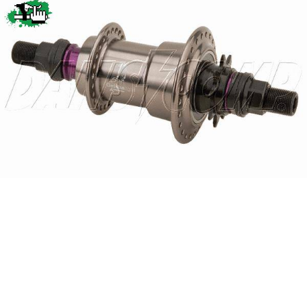
Categorias
BMX
Salidas
Usuarios
TÃ©cnica
COMPRO
Ruta,
Operadores
triatlon
de
MecÃ¡nica
Ãšltimos
CANJE
cicloturismo
De
Robadas
Buscar
Mi
todo
Relatos
ReputaciÃ³n
Noticias
de
Mis
Retro
viajes
Amigos
Mis
Calendario
Compras
Enduro
Foro
Actividad
de
de
Mis
viajes
Amigos
Ventas
Ranking
Fotos
del
DÃA
Fotos
mas
votadas