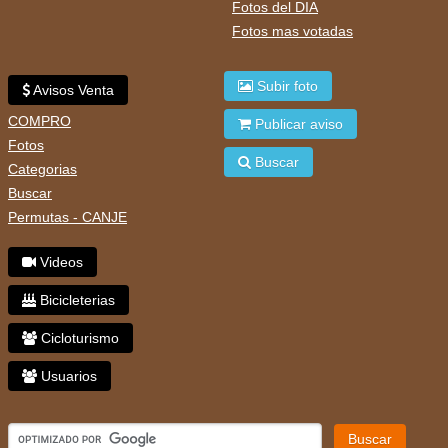
Fotos del DIA
Fotos mas votadas
Subir foto
Avisos Venta
COMPRO
Publicar aviso
Fotos
Buscar
Categorias
Buscar
Permutas - CANJE
Videos
Bicicleterias
Cicloturismo
Usuarios
Buscar