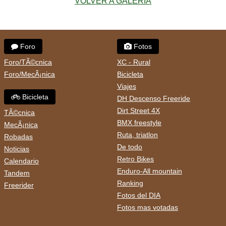
VOLVER A GALERIA
Foro
Fotos
Foro/TÃ©cnica
XC - Rural
Foro/MecÃ¡nica
Bicicleta
Viajes
Bicicleta
DH Descenso Freeride
Dirt Street 4X
TÃ©cnica
BMX freestyle
MecÃ¡nica
Ruta, triatlon
Robadas
De todo
Noticias
Retro Bikes
Calendario
Enduro-All mountain
Tandem
Ranking
Freerider
Fotos del DIA
Fotos mas votadas