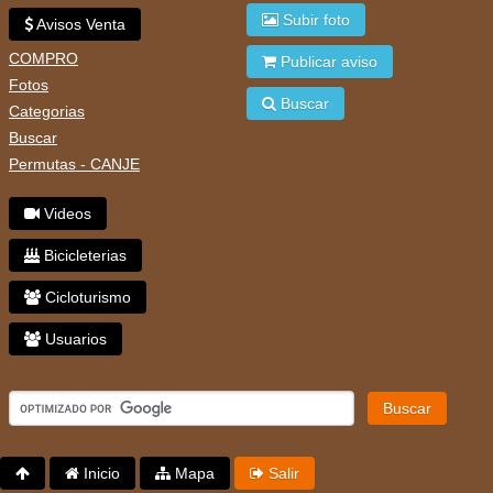
Subir foto
Avisos Venta
COMPRO
Publicar aviso
Fotos
Buscar
Categorias
Buscar
Permutas - CANJE
Videos
Bicicleterias
Cicloturismo
Usuarios
Buscar
Inicio
Mapa
Salir