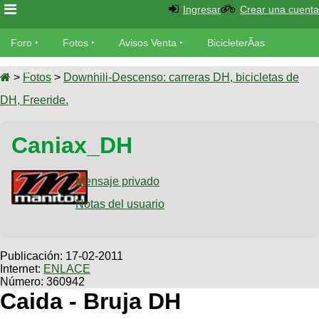
Ingresar
Crear una cuenta
Foro
Foro
Fotos
Avisos Venta
BicicleterÃ­as
Foro
Bicicletas
Videos
Fotos
>
Fotos
>
Downhill-Descenso: carreras DH, bicicletas de
TÃ©cnica
DH, Freeride.
Avisos
MecÃ¡nica
SUBÃ
Ventas
Caniax_DH
tu foto
BicicleterÃ­
Galeria
Mensaje privado
SUBÃ
as
tu
Notas del usuario
XC
aviso
Bicicletas
Bicicletas
Buscar
Viajes
Publicación:
17-02-2011
Videos
Internet:
ENLACE
Bicicletas
Ultimos
Descenso
Número: 360942
Cicloturismo
Tandem
Caida - Bruja DH
Fotos
Dirt
Freerider