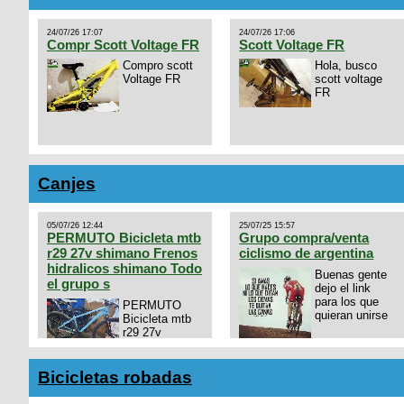
24/07/26 17:07
24/07/26 17:06
Compr Scott Voltage FR
Scott Voltage FR
Compro scott
Hola, busco
Voltage FR
scott voltage
FR
Canjes
05/07/26 12:44
25/07/25 15:57
PERMUTO Bicicleta mtb
Grupo compra/venta
r29 27v shimano Frenos
ciclismo de argentina
hidralicos shimano Todo
Buenas gente
el grupo s
dejo el link
para los que
PERMUTO
quieran unirse
Bicicleta mtb
r29 27v
shimano
https://chat.whatsapp.com/
Frenos hidralicos shimano
mode=ac_t
Todo el grupo shimano Talle
Bicicletas robadas
s/m Permuto x pistera o ruta
talle s o m.