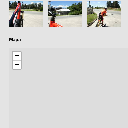
Mapa
+
−