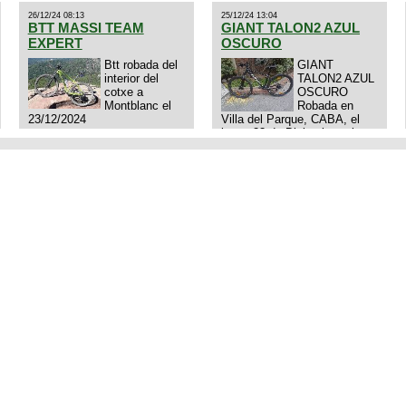
26/12/24 08:13
25/12/24 13:04
BTT MASSI TEAM
GIANT TALON2 AZUL
EXPERT
OSCURO
Btt robada del
GIANT
interior del
TALON2 AZUL
cotxe a
OSCURO
Montblanc el
Robada en
23/12/2024
Villa del Parque, CABA, el
lunes 23 de Diciembre a las
11:38 am, hay video del
ladrón. Denuncia policial
realizada.