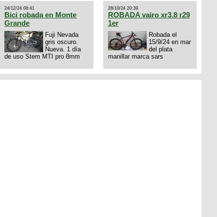
dejo mi numero al que le
24/12/24 08:41
28/10/24 20:39
interesa 3434568861 saludos
Bici robada en Monte
ROBADA vairo xr3.8 r29
Grande
1er
Fuji Nevada
Robada el
gris oscuro.
15/9/24 en mar
Nueva. 1 día
del plata
de uso Stem MTI pro 8mm
manillar marca sars