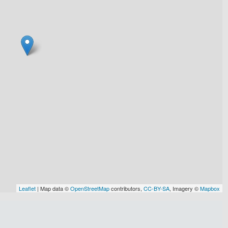
Leaflet
| Map data ©
OpenStreetMap
contributors,
CC-BY-SA
, Imagery ©
Mapbox