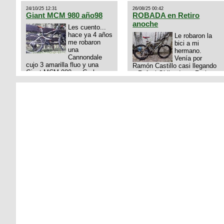
24/10/25 12:31
26/08/25 00:42
Giant MCM 980 año98
ROBADA en Retiro
anoche
Les cuento...
hace ya 4 años
Le robaron la
me robaron
bici a mi
una
hermano.
Cannondale
Venía por
cujo 3 amarilla fluo y una
Ramón Castillo casi llegando
Giant MCM 980 en Gral
a Rafael Obligado en Retiro
Rodriguez. Km 53 del Acceso
(zona puerto) a eso de las
oeste mientras
20:00 de ayer, 25/8/2025, 6 o
pedaleabamos con mi esposa
7 pibes lo tiraron de la bici y
a Lujan. Aun conservo las
se la llevaron para la villa 31.
denuncias y las fotos de mis
La bici es una mountain
bikes. Desde aquel momento,
BRONCO del año 1996
no paro de entrar a diferentes
rodado 26', cuadro talle chico
portales t