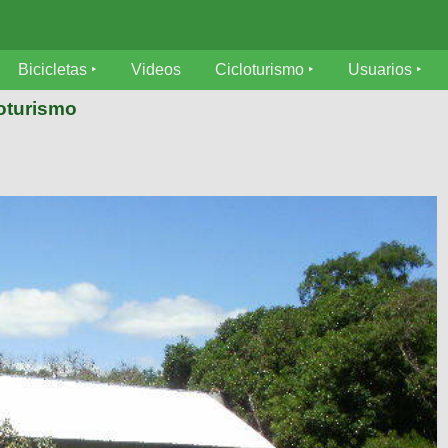
Bicicletas
Videos
Cicloturismo
Usuarios
loturismo