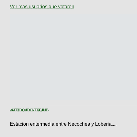
Ver mas usuarios que votaron
< ANTERIOR
VOLVER A GALERIA
SIGUIENTE >
Estacion entermedia entre Necochea y Loberia....