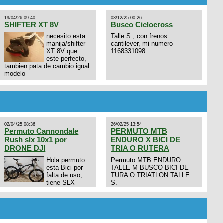
19/04/26 09:40
03/12/25 00:26
SHIFTER XT 8V
Busco Ciclocross
necesito esta
Talle S , con frenos
manija/shifter
cantilever, mi numero
XT 8V que
1168331098
este perfecto,
tambien pata de cambio igual
modelo
02/04/25 08:36
26/02/25 13:54
Permuto Cannondale
PERMUTO MTB
Rush slx 10x1 por
ENDURO X BICI DE
DRONE DJI
TRIA O RUTERA
Hola permuto
Permuto MTB ENDURO
esta Bici por
TALLE M BUSCO BICI DE
falta de uso,
TURA O TRIATLON TALLE
tiene SLX
S.
10x1, llantas y frenos LX,
Horquilla Axon tope de gama
con bloqueo al manubrio y
amortiguador FOX permuto
por drone de la marca Dji, les