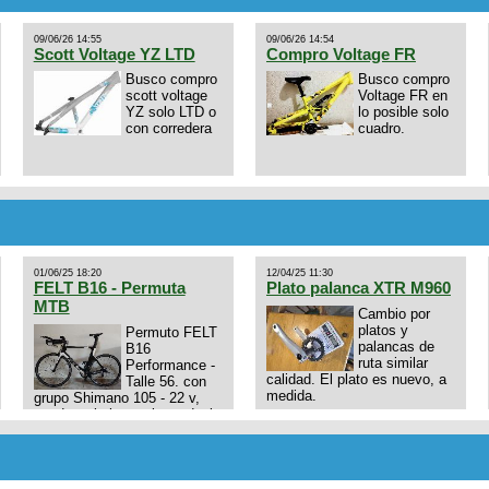
09/06/26 14:55
09/06/26 14:54
Scott Voltage YZ LTD
Compro Voltage FR
Busco compro
Busco compro
scott voltage
Voltage FR en
YZ solo LTD o
lo posible solo
con corredera
cuadro.
01/06/25 18:20
12/04/25 11:30
FELT B16 - Permuta
Plato palanca XTR M960
MTB
Cambio por
platos y
Permuto FELT
palancas de
B16
ruta similar
Performance -
calidad. El plato es nuevo, a
Talle 56. con
medida.
grupo Shimano 105 - 22 v,
cuadro: triatlon carbono dual
E4N9zhVk9wHFFzK7T345Kn?
aero TT/TRI UHC. Talle L.
Excelente estado. Permuta
por MTB.