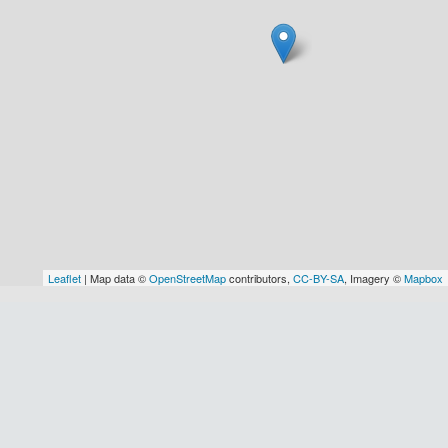
Leaflet
| Map data ©
OpenStreetMap
contributors,
CC-BY-SA
, Imagery ©
Mapbox