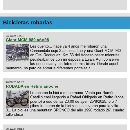
Bicicletas robadas
24/10/25 12:31
Giant MCM 980 año98
Les cuento... hace ya 4 años me robaron una
Cannondale cujo 3 amarilla fluo y una Giant MCM 980
en Gral Rodriguez. Km 53 del Acceso oeste mientras
pedaleabamos con mi esposa a Lujan. Aun conservo
las denuncias y las fotos de mis bikes. Desde aquel
momento, no paro de entrar a diferentes portales t
26/08/25 00:42
ROBADA en Retiro anoche
Le robaron la bici a mi hermano. Venía por Ramón
Castillo casi llegando a Rafael Obligado en Retiro (zona
puerto) a eso de las 20:00 de ayer, 25/8/2025, 6 o 7
pibes lo tiraron de la bici y se la llevaron para la villa
31. La bici es una mountain BRONCO del año 1996 rodado 26', cuadro
talle chico
26/12/24 08:13