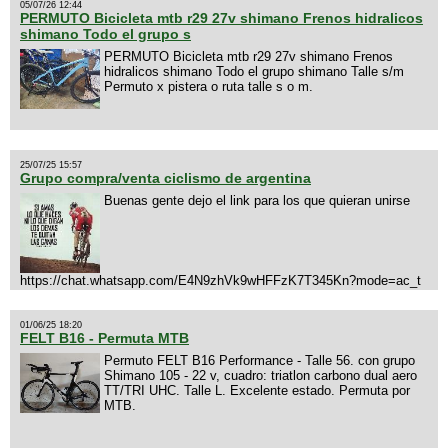
05/07/26 12:44
PERMUTO Bicicleta mtb r29 27v shimano Frenos hidralicos
shimano Todo el grupo s
PERMUTO Bicicleta mtb r29 27v shimano Frenos
hidralicos shimano Todo el grupo shimano Talle s/m
Permuto x pistera o ruta talle s o m.
25/07/25 15:57
Grupo compra/venta ciclismo de argentina
Buenas gente dejo el link para los que quieran unirse
https://chat.whatsapp.com/E4N9zhVk9wHFFzK7T345Kn?mode=ac_t
01/06/25 18:20
FELT B16 - Permuta MTB
Permuto FELT B16 Performance - Talle 56. con grupo
Shimano 105 - 22 v, cuadro: triatlon carbono dual aero
TT/TRI UHC. Talle L. Excelente estado. Permuta por
MTB.