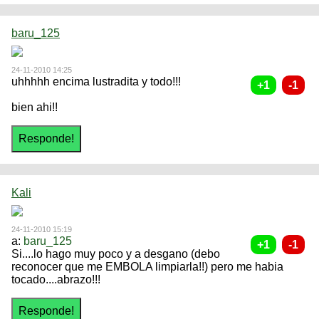
baru_125
24-11-2010 14:25
uhhhhh encima lustradita y todo!!!
bien ahi!!
Kali
24-11-2010 15:19
a:
baru_125
Si....lo hago muy poco y a desgano (debo
reconocer que me EMBOLA limpiarla!!) pero me habia
tocado....abrazo!!!