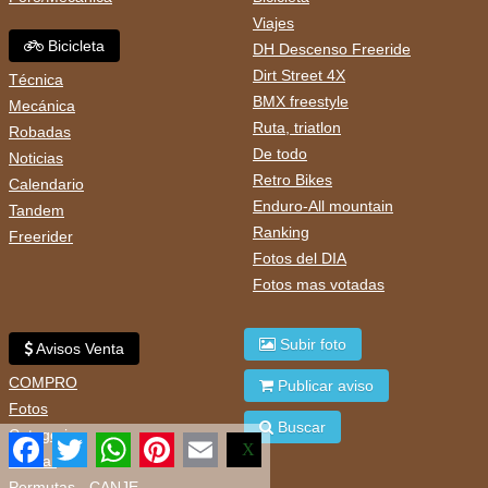
Viajes
Bicicleta
DH Descenso Freeride
Dirt Street 4X
Técnica
BMX freestyle
Mecánica
Ruta, triatlon
Robadas
De todo
Noticias
Retro Bikes
Calendario
Enduro-All mountain
Tandem
Ranking
Freerider
Fotos del DIA
Fotos mas votadas
Subir foto
Avisos Venta
COMPRO
Publicar aviso
Fotos
Buscar
Categorias
Facebook
Twitter
WhatsApp
Pinterest
Email
X
Buscar
Permutas - CANJE