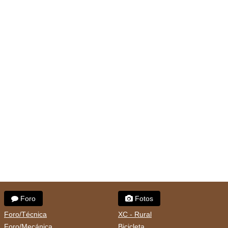
Foro
Fotos
Foro/Técnica
XC - Rural
Foro/Mecánica
Bicicleta