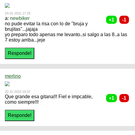
24-01-2011 17:25
a:
newbiker
no pude evitar la risa con lo de "bruja y
brujitas"...jajaja
yo preparo todo apenas me levanto..si salgo a las 8..a las
7 estoy arriba...jeje
merlino
22-11-2010 19:37
Que grande esa gitana!!! Fiel e impcable,
como siempre!!!