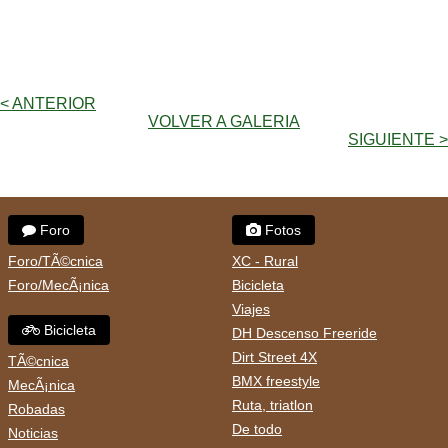
< ANTERIOR
VOLVER A GALERIA
SIGUIENTE >
Foro
Fotos
Foro/TÃ©cnica
XC - Rural
Foro/MecÃ¡nica
Bicicleta
Viajes
Bicicleta
DH Descenso Freeride
Dirt Street 4X
TÃ©cnica
BMX freestyle
MecÃ¡nica
Ruta, triatlon
Robadas
De todo
Noticias