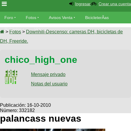
Ingresar
Crear una cuenta
Foro
Foro
Fotos
Avisos Venta
BicicleterÃ­as
Foro
Bicicletas
Videos
Fotos
>
Fotos
>
Downhill-Descenso: carreras DH, bicicletas de
TÃ©cnica
DH, Freeride.
Avisos
MecÃ¡nica
SUBÃ
Ventas
chico_high_one
tu foto
BicicleterÃ­
Galeria
Mensaje privado
SUBÃ
as
tu
Notas del usuario
XC
aviso
Bicicletas
Bicicletas
Buscar
Viajes
Publicación:
16-10-2010
Videos
Número: 332182
Bicicletas
Ultimos
Descenso
palancass nuevas
Cicloturismo
Tandem
Fotos
Dirt
Freerider