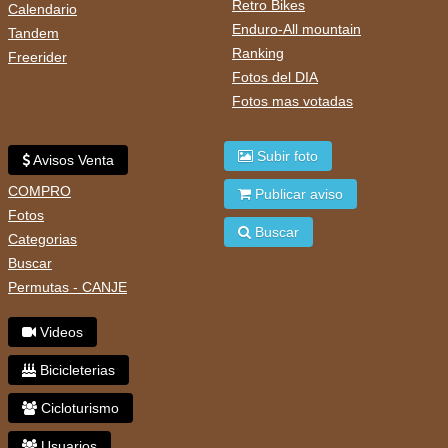
Retro Bikes
Calendario
Enduro-All mountain
Tandem
Ranking
Freerider
Fotos del DIA
Fotos mas votadas
Subir foto
Avisos Venta
COMPRO
Publicar aviso
Fotos
Buscar
Categorias
Buscar
Permutas - CANJE
Videos
Bicicleterias
Cicloturismo
Usuarios