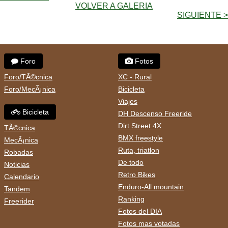
VOLVER A GALERIA
SIGUIENTE >
Foro
Fotos
Foro/TÃ©cnica
XC - Rural
Foro/MecÃ¡nica
Bicicleta
Viajes
Bicicleta
DH Descenso Freeride
Dirt Street 4X
TÃ©cnica
BMX freestyle
MecÃ¡nica
Ruta, triatlon
Robadas
De todo
Noticias
Retro Bikes
Calendario
Enduro-All mountain
Tandem
Ranking
Freerider
Fotos del DIA
Fotos mas votadas