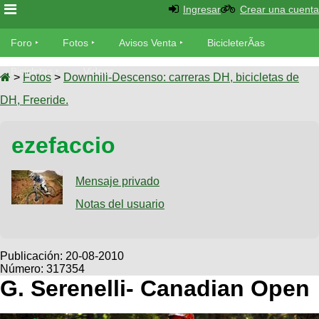
Ingresar
Crear una cuenta
Foro
Foro
Fotos
Avisos Venta
BicicleterÃ­as
Foro
Bicicletas
Videos
Fotos
>
Fotos
>
Downhill-Descenso: carreras DH, bicicletas de
TÃ©cnica
DH, Freeride.
Avisos
MecÃ¡nica
SUBÃ
Ventas
ezefaccio
tu foto
BicicleterÃ­
Galeria
Mensaje privado
SUBÃ
as
tu
Notas del usuario
XC
aviso
Bicicletas
Bicicletas
Buscar
Viajes
Publicación:
20-08-2010
Videos
Número: 317354
Bicicletas
Ultimos
Descenso
G. Serenelli- Canadian Open
Cicloturismo
Tandem
Fotos
Dirt
Freerider