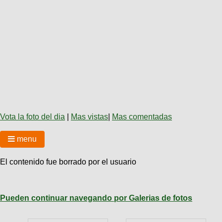
Técnica
BMX
Operadores
COMPRO
de
Mecánica
Últimos
Ruta,
cicloturismo
CANJE
triatlon
Robadas
Buscar
Relatos
Mi
De
Noticias
de
Reputación
Mis
todo
viajes
Amigos
Calendario
Mis
Retro
Foro
Compras
Actividad
de
de
Enduro
viajes
Mis
Amigos
Ventas
Vota la foto del dia
|
Mas vistas
|
Mas comentadas
Ranking
menu
Fotos
del
El contenido fue borrado por el usuario
DÍA
Fotos
Pueden continuar navegando por Galerias de fotos
mas
votadas