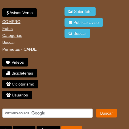
Subir foto
Avisos Venta
COMPRO
Publicar aviso
Fotos
Buscar
Categorias
Buscar
Permutas - CANJE
Videos
Bicicleterias
Cicloturismo
Usuarios
Buscar