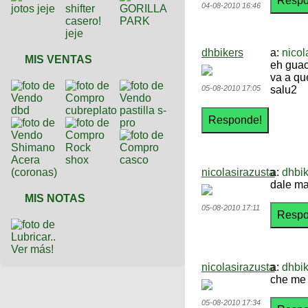
04-08-2010 16:46
dhbikers
a:
nicol
MIS VENTAS
eh guac
va a que
05-08-2010 17:05
salu2
nicolasirazusta
a:
dhbik
dale ma
MIS NOTAS
05-08-2010 17:11
Ver más!
nicolasirazusta
a:
dhbik
che me 
05-08-2010 17:34