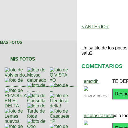
< ANTERIOR
MAS FOTOS
Un saltito de los pocos
salu2
MIS FOTOS
COMENTARIOS
emctdh
TE DE
03-08-2010 21:50
nicolasirazusta
hola lo