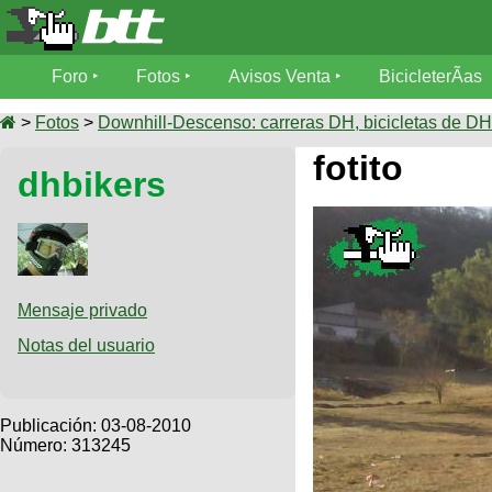
Foro
Foro
Fotos
Avisos Venta
BicicleterÃ­as
Foro
Fotos
>
Fotos
>
Downhill-Descenso: carreras DH, bicicletas de DH,
TÃ©cnica
fotito
dhbikers
Avisos
MecÃ¡nica
SUBÃ
Ventas
tu foto
BicicleterÃ­
Galeria
SUBÃ
as
tu
Mensaje privado
XC
aviso
Bicicletas
Notas del usuario
Bicicletas
Buscar
Viajes
Videos
Bicicletas
Ultimos
Publicación:
03-08-2010
Descenso
Cicloturismo
Número: 313245
Tandem
Fotos
Dirt
Freerider