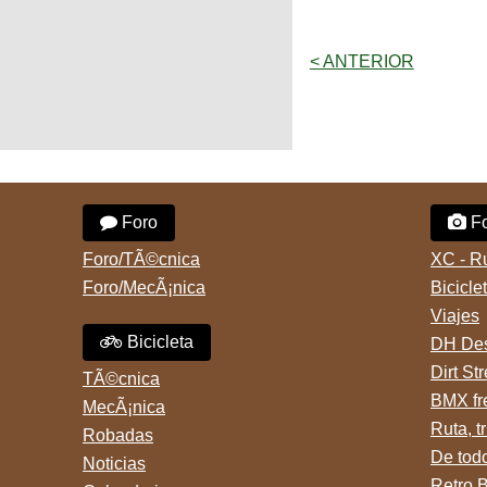
< ANTERIOR
Foro
Fo
Foro/TÃ©cnica
XC - R
Foro/MecÃ¡nica
Bicicle
Viajes
Bicicleta
DH Des
Dirt St
TÃ©cnica
BMX fr
MecÃ¡nica
Ruta, tr
Robadas
De tod
Noticias
Retro 