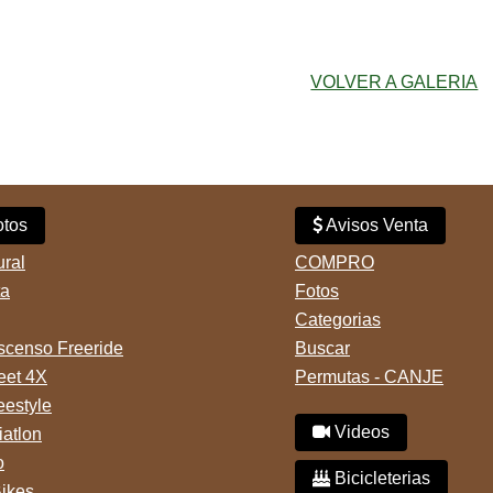
VOLVER A GALERIA
tos
Avisos Venta
ural
COMPRO
ta
Fotos
Categorias
censo Freeride
Buscar
reet 4X
Permutas - CANJE
eestyle
Videos
iatlon
o
Bicicleterias
Bikes