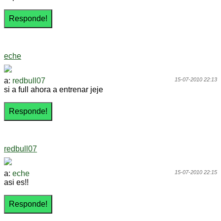
eche
a:
redbull07
15-07-2010 22:13
si a full ahora a entrenar jeje
redbull07
a:
eche
15-07-2010 22:15
asi es!!