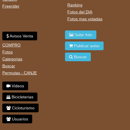
Ranking
Freerider
Fotos del DIA
Fotos mas votadas
Subir foto
Avisos Venta
COMPRO
Publicar aviso
Fotos
Buscar
Categorias
Buscar
Permutas - CANJE
Videos
Bicicleterias
Cicloturismo
Usuarios