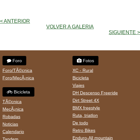
< ANTERIOR
VOLVER A GALERIA
SIGUIENTE >
Foro
Fotos
Foro/TÃ©cnica
XC - Rural
Foro/MecÃ¡nica
Bicicleta
Viajes
Bicicleta
DH Descenso Freeride
Dirt Street 4X
TÃ©cnica
BMX freestyle
MecÃ¡nica
Ruta, triatlon
Robadas
De todo
Noticias
Retro Bikes
Calendario
Enduro-All mountain
Tandem