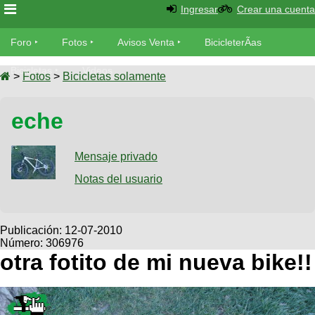
Ingresar
Crear una cuenta
Foro
Foro
Fotos
Avisos Venta
BicicleterÃ­as
Foro
Bicicletas
Videos
Fotos
>
Fotos
>
Bicicletas solamente
TÃ©cnica
Avisos
eche
MecÃ¡nica
SUBÃ
Ventas
tu foto
Mensaje privado
BicicleterÃ­
Galeria
Notas del usuario
SUBÃ
as
tu
XC
aviso
Bicicletas
Bicicletas
Publicación:
12-07-2010
Número: 306976
Buscar
Viajes
Videos
otra fotito de mi nueva bike!!
Bicicletas
Ultimos
Descenso
Cicloturismo
Tandem
Fotos
Dirt
Freerider