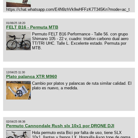
https://chat.whatsapp.com/E4N9zhVk9wHFFzK7T345Kn?mode=ac_t
01/06/25 18:20
FELT B16 - Permuta MTB
Permuto FELT B16 Performance - Talle 56. con grupo
Shimano 105 - 22 v, cuadro: triatlon carbono dual aero
TT/TRI UHC. Talle L. Excelente estado. Permuta por
MTB.
12/04/25 11:30
Plato palanca XTR M960
Cambio por platos y palancas de ruta similar calidad. El
plato es nuevo, a medida.
02/04/25 08:36
Permuto Cannondale Rush slx 10x1 por DRONE DJI
Hola permuto esta Bici por falta de uso, tiene SLX
10x1, llantas y frenos LX, Horquilla Axon tope de gama