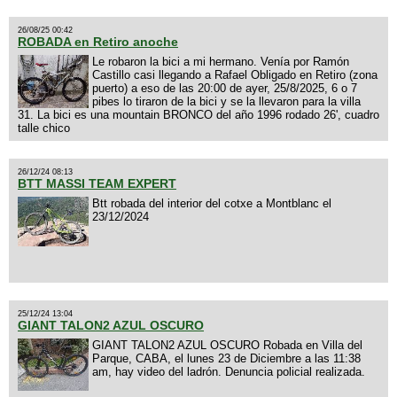
26/08/25 00:42
ROBADA en Retiro anoche
Le robaron la bici a mi hermano. Venía por Ramón
Castillo casi llegando a Rafael Obligado en Retiro (zona
puerto) a eso de las 20:00 de ayer, 25/8/2025, 6 o 7
pibes lo tiraron de la bici y se la llevaron para la villa
31. La bici es una mountain BRONCO del año 1996 rodado 26', cuadro
talle chico
26/12/24 08:13
BTT MASSI TEAM EXPERT
Btt robada del interior del cotxe a Montblanc el
23/12/2024
25/12/24 13:04
GIANT TALON2 AZUL OSCURO
GIANT TALON2 AZUL OSCURO Robada en Villa del
Parque, CABA, el lunes 23 de Diciembre a las 11:38
am, hay video del ladrón. Denuncia policial realizada.