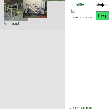
pabliño
abajo d
16-03-2010 12:27
Ver más!
< ANTERIOR