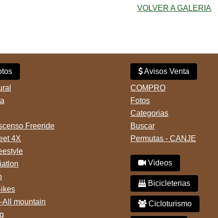
VOLVER A GALERIA
tos
Avisos Venta
ural
COMPRO
ta
Fotos
Categorias
censo Freeride
Buscar
reet 4X
Permutas - CANJE
eestyle
Videos
iatlon
o
Bicicleterias
Bikes
-All mountain
Cicloturismo
g