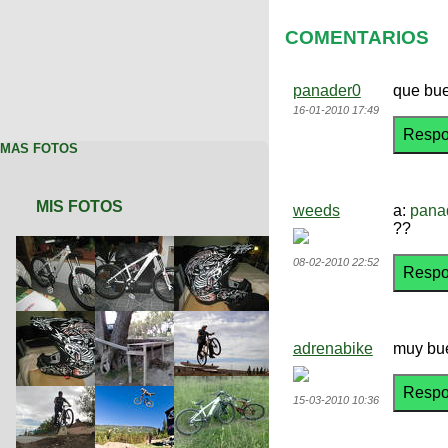
COMENTARIOS
panader0
que bu
16-01-2010 17:49
MAS FOTOS
MIS FOTOS
weeds
a:
pana
??
08-02-2010 22:52
adrenabike
muy bue
15-03-2010 10:36