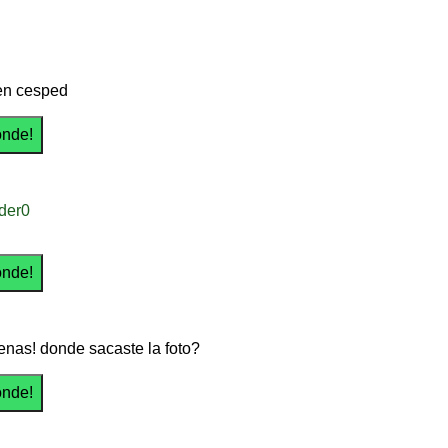
en cesped
der0
nas! donde sacaste la foto?