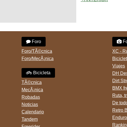
Foro
Fo
Foro/TÃ©cnica
XC - R
Foro/MecÃ¡nica
Bicicle
Viajes
Bicicleta
DH Des
Dirt St
TÃ©cnica
BMX fr
MecÃ¡nica
Ruta, tr
Robadas
De tod
Noticias
Retro 
Calendario
Enduro
Tandem
Rankin
Freerider