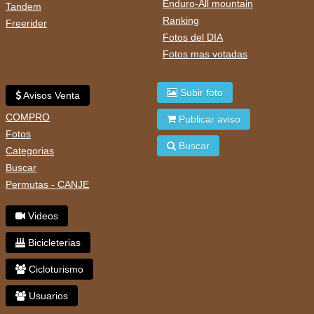
Enduro-All mountain
Tandem
Ranking
Freerider
Fotos del DIA
Fotos mas votadas
Subir foto
Avisos Venta
COMPRO
Publicar aviso
Fotos
Buscar
Categorias
Buscar
Permutas - CANJE
Videos
Bicicleterias
Cicloturismo
Usuarios