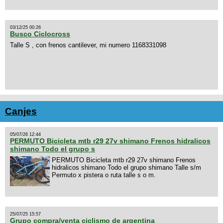
03/12/25 00:26
Busco Ciclocross
Talle S , con frenos cantilever, mi numero 1168331098
Canjes
05/07/26 12:44
PERMUTO Bicicleta mtb r29 27v shimano Frenos hidralicos
shimano Todo el grupo s
PERMUTO Bicicleta mtb r29 27v shimano Frenos
hidralicos shimano Todo el grupo shimano Talle s/m
Permuto x pistera o ruta talle s o m.
25/07/25 15:57
Grupo compra/venta ciclismo de argentina