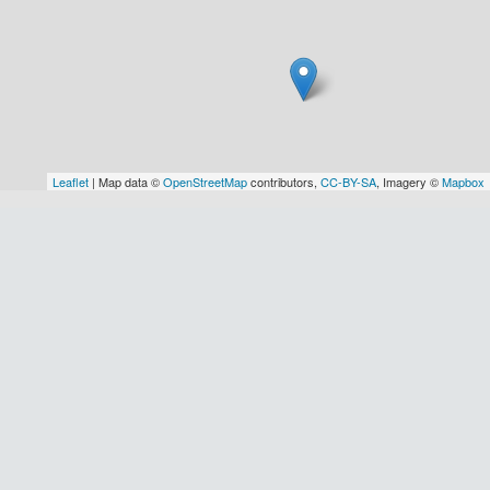
Leaflet
| Map data ©
OpenStreetMap
contributors,
CC-BY-SA
, Imagery ©
Mapbox