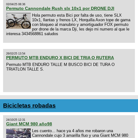
02/04/25 08:36
Permuto Cannondale Rush slx 10x1 por DRONE DJI
Hola permuto esta Bici por falta de uso, tiene SLX
10x1, llantas y frenos LX, Horquilla Axon tope de gama
con bloqueo al manubrio y amortiguador FOX permuto
por drone de la marca Dji, les dejo mi numero al que le
interesa 3434568861 saludos
26/02/25 13:54
PERMUTO MTB ENDURO X BICI DE TRIA O RUTERA
Permuto MTB ENDURO TALLE M BUSCO BICI DE TURA O
TRIATLON TALLE S.
Bicicletas robadas
24/10/25 12:31
Giant MCM 980 año98
Les cuento... hace ya 4 años me robaron una
Cannondale cujo 3 amarilla fluo y una Giant MCM 980