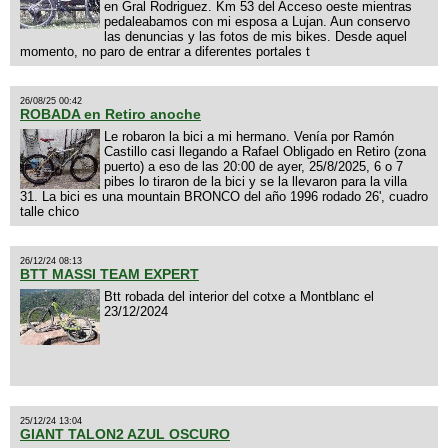
en Gral Rodriguez. Km 53 del Acceso oeste mientras
pedaleabamos con mi esposa a Lujan. Aun conservo
las denuncias y las fotos de mis bikes. Desde aquel
momento, no paro de entrar a diferentes portales t
26/08/25 00:42
ROBADA en Retiro anoche
Le robaron la bici a mi hermano. Venía por Ramón
Castillo casi llegando a Rafael Obligado en Retiro (zona
puerto) a eso de las 20:00 de ayer, 25/8/2025, 6 o 7
pibes lo tiraron de la bici y se la llevaron para la villa
31. La bici es una mountain BRONCO del año 1996 rodado 26', cuadro
talle chico
26/12/24 08:13
BTT MASSI TEAM EXPERT
Btt robada del interior del cotxe a Montblanc el
23/12/2024
25/12/24 13:04
GIANT TALON2 AZUL OSCURO