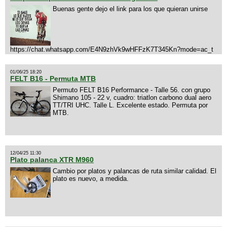
Buenas gente dejo el link para los que quieran unirse
https://chat.whatsapp.com/E4N9zhVk9wHFFzK7T345Kn?mode=ac_t
01/06/25 18:20
FELT B16 - Permuta MTB
Permuto FELT B16 Performance - Talle 56. con grupo
Shimano 105 - 22 v, cuadro: triatlon carbono dual aero
TT/TRI UHC. Talle L. Excelente estado. Permuta por
MTB.
12/04/25 11:30
Plato palanca XTR M960
Cambio por platos y palancas de ruta similar calidad. El
plato es nuevo, a medida.