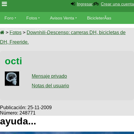
Ingresar
Crear una cuenta
Foro
Foro
Fotos
Avisos Venta
BicicleterÃ­as
Foro
Bicicletas
Videos
Fotos
>
Fotos
>
Downhill-Descenso: carreras DH, bicicletas de
TÃ©cnica
DH, Freeride.
Avisos
MecÃ¡nica
SUBÃ
Ventas
octi
tu foto
BicicleterÃ­
Galeria
Mensaje privado
SUBÃ
as
tu
Notas del usuario
XC
aviso
Bicicletas
Bicicletas
Buscar
Viajes
Publicación:
25-11-2009
Videos
Número: 248771
Bicicletas
Ultimos
Descenso
ayuda...
Cicloturismo
Tandem
Fotos
Dirt
Freerider