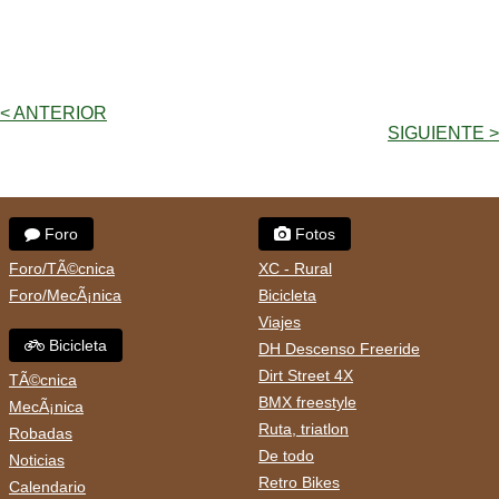
< ANTERIOR
SIGUIENTE >
Foro
Fotos
Foro/TÃ©cnica
XC - Rural
Foro/MecÃ¡nica
Bicicleta
Viajes
Bicicleta
DH Descenso Freeride
Dirt Street 4X
TÃ©cnica
BMX freestyle
MecÃ¡nica
Ruta, triatlon
Robadas
De todo
Noticias
Retro Bikes
Calendario