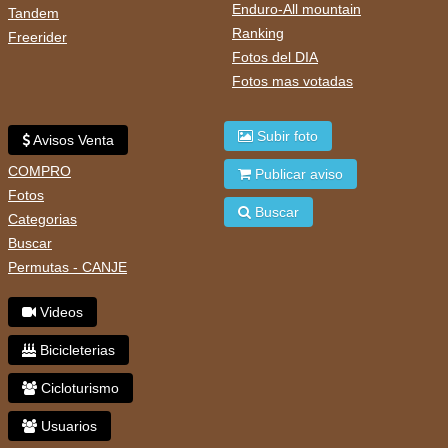
Enduro-All mountain
Tandem
Ranking
Freerider
Fotos del DIA
Fotos mas votadas
Subir foto
Avisos Venta
COMPRO
Publicar aviso
Fotos
Buscar
Categorias
Buscar
Permutas - CANJE
Videos
Bicicleterias
Cicloturismo
Usuarios