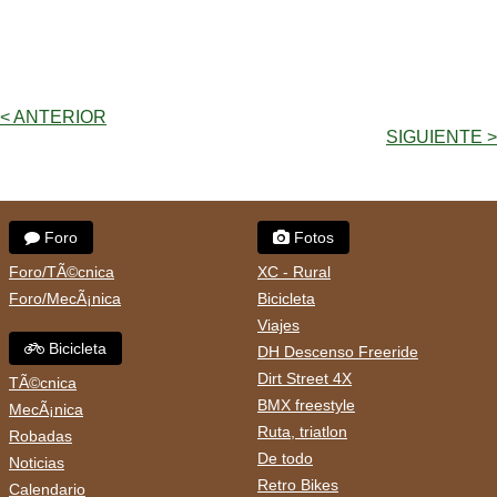
< ANTERIOR
SIGUIENTE >
Foro
Fotos
Foro/TÃ©cnica
XC - Rural
Foro/MecÃ¡nica
Bicicleta
Viajes
Bicicleta
DH Descenso Freeride
Dirt Street 4X
TÃ©cnica
BMX freestyle
MecÃ¡nica
Ruta, triatlon
Robadas
De todo
Noticias
Retro Bikes
Calendario