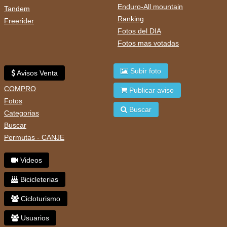
Enduro-All mountain
Tandem
Ranking
Freerider
Fotos del DIA
Fotos mas votadas
Subir foto
Avisos Venta
COMPRO
Publicar aviso
Fotos
Buscar
Categorias
Buscar
Permutas - CANJE
Videos
Bicicleterias
Cicloturismo
Usuarios