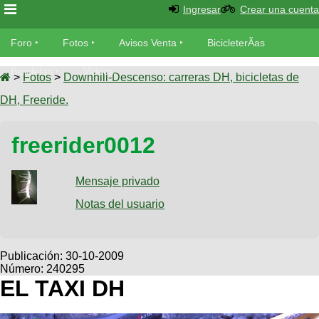
Ingresar
Crear una cuenta
Foro
Foro
Fotos
Avisos Venta
BicicleterÃ­as
Foro
Bicicletas
Videos
Fotos
>
Fotos
>
Downhill-Descenso: carreras DH, bicicletas de
TÃ©cnica
DH, Freeride.
Avisos
MecÃ¡nica
SUBÃ
Ventas
freerider0012
tu foto
BicicleterÃ­
Galeria
Mensaje privado
SUBÃ
as
tu
Notas del usuario
XC
aviso
Bicicletas
Bicicletas
Buscar
Viajes
Publicación:
30-10-2009
Videos
Número: 240295
Bicicletas
Ultimos
Descenso
EL TAXI DH
Cicloturismo
Tandem
Fotos
Dirt
Freerider