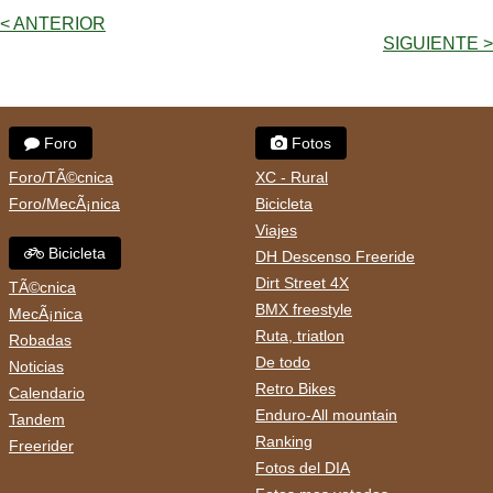
< ANTERIOR
SIGUIENTE >
Foro
Fotos
Foro/TÃ©cnica
XC - Rural
Foro/MecÃ¡nica
Bicicleta
Viajes
Bicicleta
DH Descenso Freeride
Dirt Street 4X
TÃ©cnica
BMX freestyle
MecÃ¡nica
Ruta, triatlon
Robadas
De todo
Noticias
Retro Bikes
Calendario
Enduro-All mountain
Tandem
Ranking
Freerider
Fotos del DIA