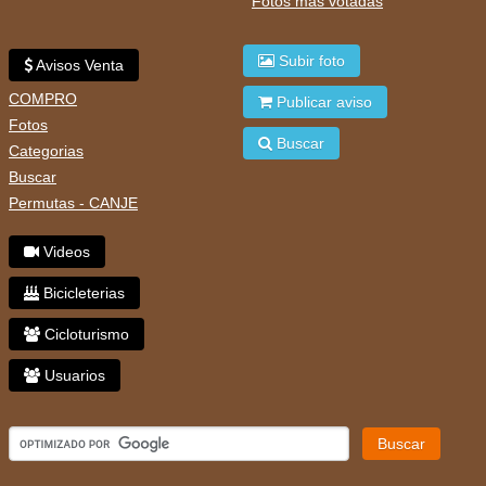
Fotos mas votadas
Subir foto
Avisos Venta
COMPRO
Publicar aviso
Fotos
Buscar
Categorias
Buscar
Permutas - CANJE
Videos
Bicicleterias
Cicloturismo
Usuarios
Buscar