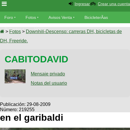
Ingresar
Crear una cuenta
Foro
Foro
Fotos
Avisos Venta
BicicleterÃ­as
Foro
Bicicletas
Videos
Fotos
>
Fotos
>
Downhill-Descenso: carreras DH, bicicletas de
TÃ©cnica
DH, Freeride.
Avisos
MecÃ¡nica
SUBÃ
Ventas
CABITODAVID
tu foto
BicicleterÃ­
Galeria
Mensaje privado
SUBÃ
as
tu
Notas del usuario
XC
aviso
Bicicletas
Bicicletas
Buscar
Viajes
Publicación:
29-08-2009
Videos
Número: 219255
Bicicletas
Ultimos
Descenso
en el garibaldi
Cicloturismo
Tandem
Fotos
Dirt
Freerider