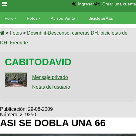
Ingresar
Crear una cuenta
Foro
Foro
Fotos
Avisos Venta
BicicleterÃ­as
Foro
Bicicletas
Videos
Fotos
>
Fotos
>
Downhill-Descenso: carreras DH, bicicletas de
TÃ©cnica
DH, Freeride.
Avisos
MecÃ¡nica
SUBÃ
Ventas
CABITODAVID
tu foto
BicicleterÃ­
Galeria
Mensaje privado
SUBÃ
as
tu
Notas del usuario
XC
aviso
Bicicletas
Bicicletas
Buscar
Viajes
Publicación:
29-08-2009
Videos
Número: 219250
Bicicletas
Ultimos
Descenso
ASI SE DOBLA UNA 66
Cicloturismo
Tandem
Fotos
Dirt
Freerider