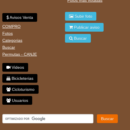
Fotos mas votadas
Subir foto
Avisos Venta
COMPRO
Publicar aviso
Fotos
Buscar
Categorias
Buscar
Permutas - CANJE
Videos
Bicicleterias
Cicloturismo
Usuarios
Buscar