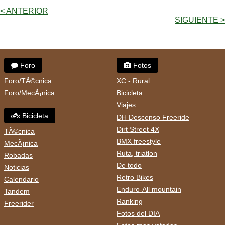
< ANTERIOR
SIGUIENTE >
Foro
Fotos
Foro/TÃ©cnica
XC - Rural
Foro/MecÃ¡nica
Bicicleta
Viajes
Bicicleta
DH Descenso Freeride
Dirt Street 4X
TÃ©cnica
BMX freestyle
MecÃ¡nica
Ruta, triatlon
Robadas
De todo
Noticias
Retro Bikes
Calendario
Enduro-All mountain
Tandem
Ranking
Freerider
Fotos del DIA