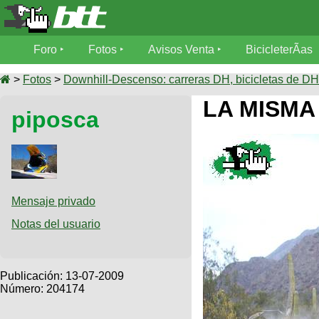
Foro
Foro
Fotos
Avisos Venta
BicicleterÃ­as
Foro
Fotos
>
Fotos
>
Downhill-Descenso: carreras DH, bicicletas de DH,
TÃ©cnica
LA MISMA
piposca
Avisos
MecÃ¡nica
SUBÃ
Ventas
tu foto
BicicleterÃ­
Galeria
SUBÃ
as
tu
Mensaje privado
XC
aviso
Bicicletas
Notas del usuario
Bicicletas
Buscar
Viajes
Videos
Bicicletas
Ultimos
Publicación:
13-07-2009
Descenso
Cicloturismo
Número: 204174
Tandem
Fotos
Dirt
Freerider