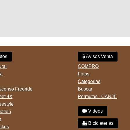
tos
Avisos Venta
ural
COMPRO
ta
Fotos
Categorias
censo Freeride
Buscar
reet 4X
Permutas - CANJE
eestyle
Videos
iatlon
o
Bicicleterias
Bikes