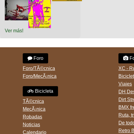
Ver más!
Foro
Fo
Foro/TÃ©cnica
XC - R
Foro/MecÃ¡nica
Bicicle
Viajes
Bicicleta
DH Des
Dirt St
TÃ©cnica
BMX fr
MecÃ¡nica
Ruta, tr
Robadas
De tod
Noticias
Retro 
Calendario