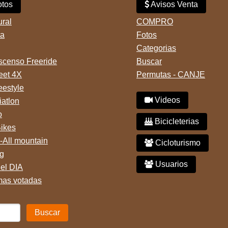
tos
Avisos Venta
ural
COMPRO
ta
Fotos
Categorias
censo Freeride
Buscar
reet 4X
Permutas - CANJE
eestyle
Videos
iatlon
o
Bicicleterias
Bikes
-All mountain
Cicloturismo
g
Usuarios
del DIA
mas votadas
Buscar