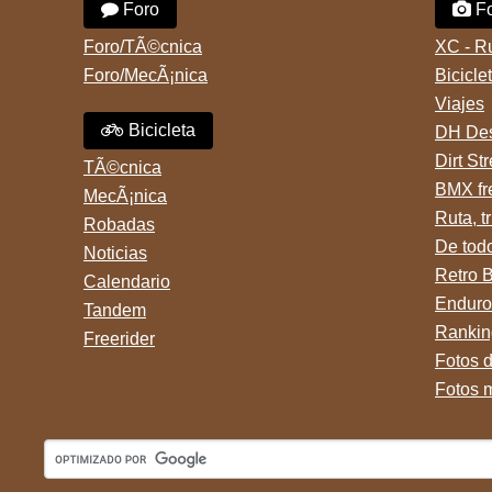
Foro
Fo
Foro/TÃ©cnica
XC - R
Foro/MecÃ¡nica
Bicicle
Viajes
Bicicleta
DH Des
Dirt St
TÃ©cnica
BMX fr
MecÃ¡nica
Ruta, tr
Robadas
De tod
Noticias
Retro 
Calendario
Enduro
Tandem
Rankin
Freerider
Fotos 
Fotos 