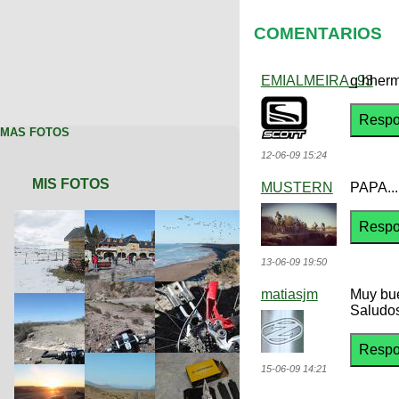
COMENTARIOS
EMIALMEIRA_93
q hherm
MAS FOTOS
12-06-09 15:24
MIS FOTOS
MUSTERN
PAPA..
13-06-09 19:50
matiasjm
Muy bue
Saludos
15-06-09 14:21