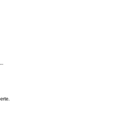
..
erte.