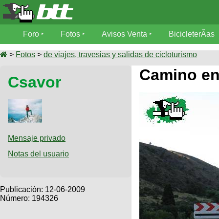
Foro
Foro
Fotos
Avisos Venta
BicicleterÃ­as
Foro
Fotos
>
Fotos
>
de viajes, travesias y salidas de cicloturismo
TÃ©cnica
Camino en
Csavor
Avisos
MecÃ¡nica
SUBÃ
Ventas
tu foto
BicicleterÃ­
Galeria
SUBÃ
as
tu
Mensaje privado
XC
aviso
Bicicletas
Notas del usuario
Bicicletas
Buscar
Viajes
Videos
Bicicletas
Ultimos
Publicación:
12-06-2009
Descenso
Cicloturismo
Número: 194326
Tandem
Fotos
Dirt
Freerider