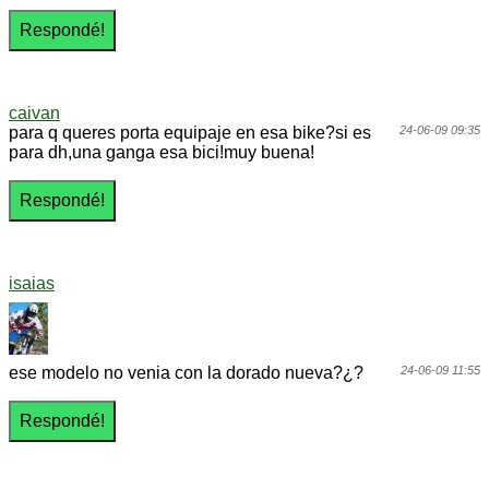
caivan
para q queres porta equipaje en esa bike?si es
24-06-09 09:35
para dh,una ganga esa bici!muy buena!
isaias
ese modelo no venia con la dorado nueva?¿?
24-06-09 11:55