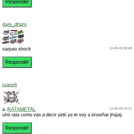
dani_dhpro
sarpao shock
10-06-09 09:48
juano6
a :
RATAMETAL
10-06-09 19:13
uhii rata como vas a decir yetii ya te voy a enseñar jhajaj