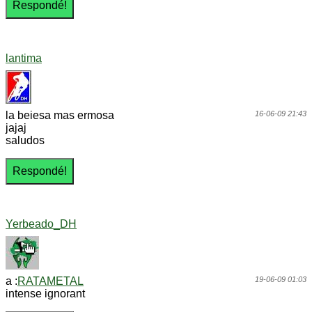
lantima
la beiesa mas ermosa
16-06-09 21:43
jajaj
saludos
Yerbeado_DH
a :
RATAMETAL
19-06-09 01:03
intense ignorant