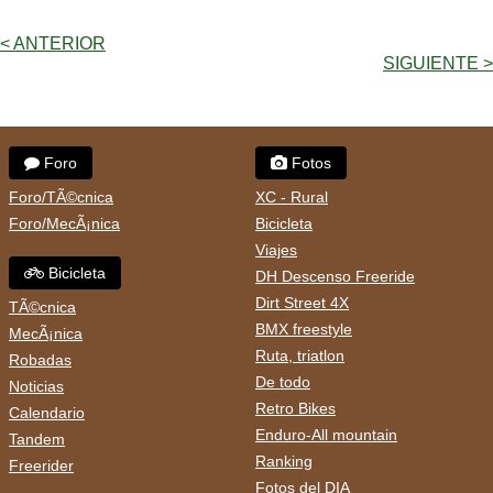
< ANTERIOR
SIGUIENTE >
Foro
Fotos
Foro/TÃ©cnica
XC - Rural
Foro/MecÃ¡nica
Bicicleta
Viajes
Bicicleta
DH Descenso Freeride
Dirt Street 4X
TÃ©cnica
BMX freestyle
MecÃ¡nica
Ruta, triatlon
Robadas
De todo
Noticias
Retro Bikes
Calendario
Enduro-All mountain
Tandem
Ranking
Freerider
Fotos del DIA