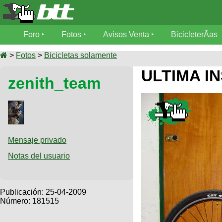
Foro
Foro
Fotos
Avisos Venta
BicicleterÃ­as
Foro
Fotos
>
Fotos
>
Bicicletas solamente
TÃ©cnica
ULTIMA I
zenith_team
Avisos
MecÃ¡nica
SUBÃ
Ventas
tu foto
BicicleterÃ­
Galeria
SUBÃ
as
tu
Mensaje privado
XC
aviso
Bicicletas
Notas del usuario
Bicicletas
Buscar
Viajes
Videos
Bicicletas
Ultimos
Publicación:
25-04-2009
Descenso
Cicloturismo
Número: 181515
Tandem
Fotos
Dirt
Freerider