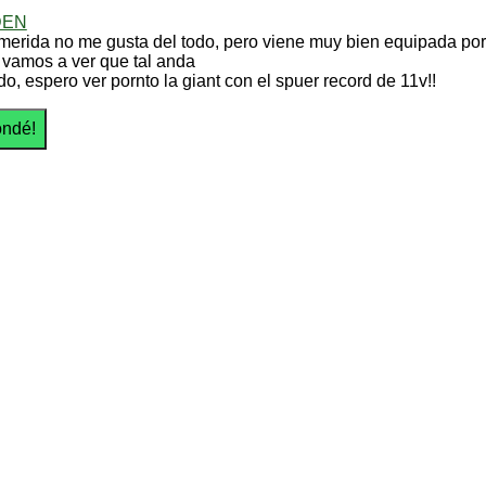
DEN
merida no me gusta del todo, pero viene muy bien equipada por e
 vamos a ver que tal anda
do, espero ver pornto la giant con el spuer record de 11v!!