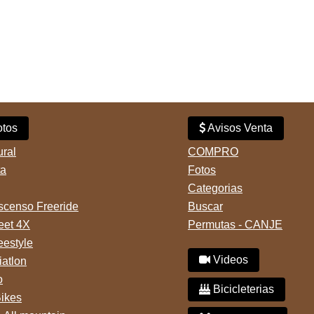
tos
Avisos Venta
ural
COMPRO
ta
Fotos
Categorias
censo Freeride
Buscar
reet 4X
Permutas - CANJE
eestyle
Videos
iatlon
o
Bicicleterias
Bikes