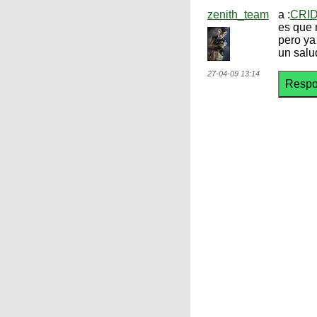
zenith_team
a :
CRI
es que 
pero ya
un salu
27-04-09 13:14