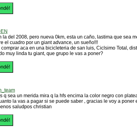
DEN
en la del 2008, pero nueva 0km, esta un caño, lastima que sea me
e el cuadro por un giant advance, un sueño!!!
 comprar aca en una bicicleteria de san luis, Ciclsimo Total, distr
do muy linda tu giant, que grupo le vas a poner?
th_team
is q sea un merida mira q la hfs encima la color negro con plat
uanto la vas a pagar si se puede saber , gracias le voy a poner
nos saludpos christian