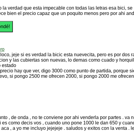
o la verdad que esta impecable con todas las letras esa bici, se
ce bien el precio capaz que un poquito menos pero por ahi anda
ro
 loco, jeje si es verdad la bicic esta nuevecita, pero es por dos
cion y las cubiertas son nuevas, lo demas como cuado y horquill
o estado
l precio hay que ver, digo 3000 como punto de partida, porque si
evo, si pongo 2500 me ofrecen 2000, si pongo 2000 me ofrecen
unto , de onda , no te conviene por ahi venderla por partes . va
si es como decis vos , cuando uno pone 1000 le dan 650 y cuando
 aca , a yo me incluyo jejejeje . saludos y exitos con la venta . 