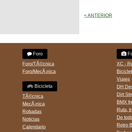
< ANTERIOR
Foro
Fo
Foro/TÃ©cnica
XC - R
Foro/MecÃ¡nica
Bicicle
Viajes
Bicicleta
DH Des
Dirt St
TÃ©cnica
BMX fr
MecÃ¡nica
Ruta, tr
Robadas
De tod
Noticias
Retro 
Calendario