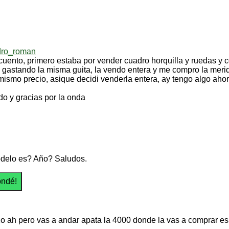
dro_roman
 cuento, primero estaba por vender cuadro horquilla y ruedas y 
y gastando la misma guita, la vendo entera y me compro la meri
 mismo precio, asique decidi venderla entera, ay tengo algo ahor
do y gracias por la onda
delo es? Año? Saludos.
co ah pero vas a andar apata la 4000 donde la vas a comprar e