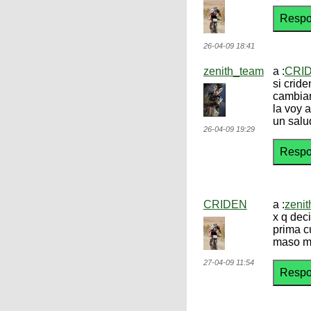
26-04-09 18:41
zenith_team
a :
CRI
si crid
cambiar
la voy a
un salu
26-04-09 19:29
CRIDEN
a :
zeni
x q dec
prima c
maso me
27-04-09 11:54