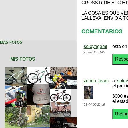
CROSS RIDE ETC E
LA COSA ES QUE VEN
LALLEVA, ENVIO A T
COMENTARIOS
MAS FOTOS
soloyagami
esta en
25-04-09 19:45
MIS FOTOS
zenith_team
a :
solo
el prec
3000 es
el esta
25-04-09 21:45