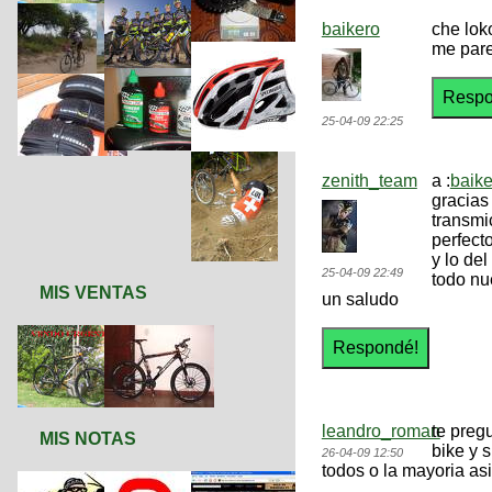
baikero
che lok
me pare
25-04-09 22:25
zenith_team
a :
baike
gracias
transmi
perfect
y lo de
25-04-09 22:49
todo nu
MIS VENTAS
un saludo
leandro_roman
te preg
MIS NOTAS
bike y 
26-04-09 12:50
todos o la mayoria asi