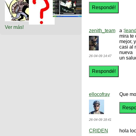
Ver más!
zenith_team
a :
lean
mira te
mejor, 
casi al
nueva
26-04-09 14:47
un salu
ellocofray
Que mo
26-04-09 18:41
CRIDEN
hola lo