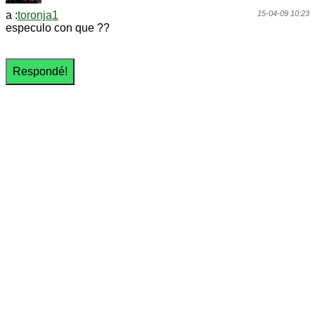
a :
toronja1
15-04-09 10:23
especulo con que ??