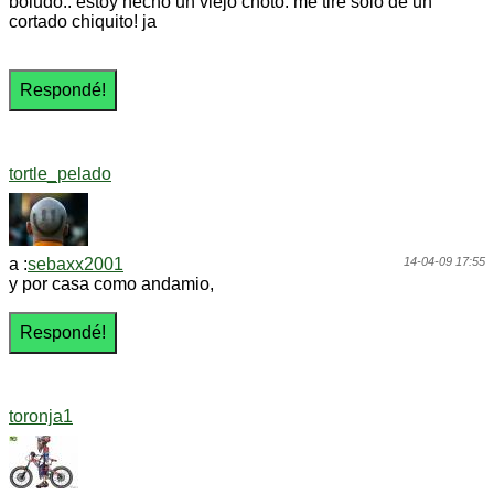
boludo.. estoy hecho un viejo choto. me tire solo de un
cortado chiquito! ja
tortle_pelado
a :
sebaxx2001
14-04-09 17:55
y por casa como andamio,
toronja1