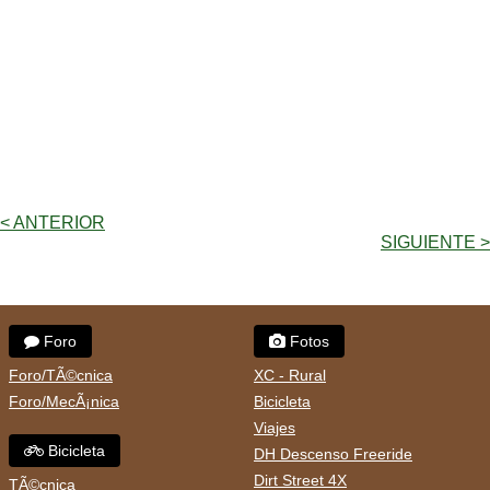
< ANTERIOR
SIGUIENTE >
Foro
Fotos
Foro/TÃ©cnica
XC - Rural
Foro/MecÃ¡nica
Bicicleta
Viajes
Bicicleta
DH Descenso Freeride
Dirt Street 4X
TÃ©cnica