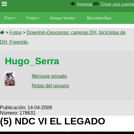
Ingresar
Crear una cuenta
Foro
Foro
Fotos
Avisos Venta
BicicleterÃ­as
Foro
Bicicletas
Videos
Fotos
>
Fotos
>
Downhill-Descenso: carreras DH, bicicletas de
TÃ©cnica
DH, Freeride.
Avisos
MecÃ¡nica
SUBÃ
Ventas
Hugo_Serra
tu foto
BicicleterÃ­
Galeria
Mensaje privado
SUBÃ
as
tu
Notas del usuario
XC
aviso
Bicicletas
Bicicletas
Buscar
Viajes
Publicación:
14-04-2009
Videos
Número: 178631
Bicicletas
Ultimos
Descenso
(5) NDC VI EL LEGADO
Cicloturismo
Tandem
Fotos
Dirt
Freerider