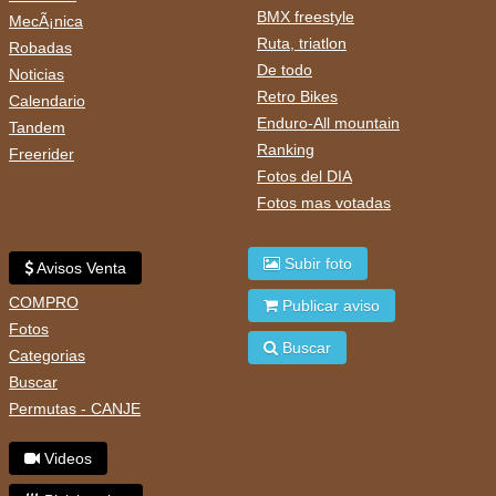
BMX freestyle
MecÃ¡nica
Ruta, triatlon
Robadas
De todo
Noticias
Retro Bikes
Calendario
Enduro-All mountain
Tandem
Ranking
Freerider
Fotos del DIA
Fotos mas votadas
Subir foto
Avisos Venta
COMPRO
Publicar aviso
Fotos
Buscar
Categorias
Buscar
Permutas - CANJE
Videos