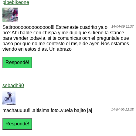
pibebikeone
Satiroooooooooooooo!!! Estrenaste cuadrito ya o
14-04-09 11:37
no? Ahi hable con chispa y me dijo que si tiene la stance
para vender todavia, si te comunicas ocn el preguntale que
paso por que no me contesto el msje de ayer. Nos estamos
viendo en estos dias. Un abrazo
sebadh90
machauuuu!!..altisima foto..vuela bajito jaj
14-04-09 22:35