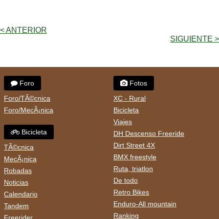
< ANTERIOR
SIGUIENTE >
Foro
Fotos
Foro/TÃ©cnica
XC - Rural
Foro/MecÃ¡nica
Bicicleta
Viajes
Bicicleta
DH Descenso Freeride
Dirt Street 4X
TÃ©cnica
BMX freestyle
MecÃ¡nica
Ruta, triatlon
Robadas
De todo
Noticias
Retro Bikes
Calendario
Enduro-All mountain
Tandem
Ranking
Freerider