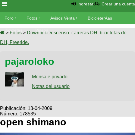
Ingresar
Crear una cuenta
Foro
Foro
Fotos
Avisos Venta
BicicleterÃ­as
Foro
Bicicletas
Videos
Fotos
>
Fotos
>
Downhill-Descenso: carreras DH, bicicletas de
TÃ©cnica
DH, Freeride.
Avisos
MecÃ¡nica
SUBÃ
Ventas
pajaroloko
tu foto
BicicleterÃ­
Galeria
Mensaje privado
SUBÃ
as
tu
Notas del usuario
XC
aviso
Bicicletas
Bicicletas
Buscar
Viajes
Publicación:
13-04-2009
Videos
Número: 178535
Bicicletas
Ultimos
Descenso
open shimano
Cicloturismo
Tandem
Fotos
Dirt
Freerider