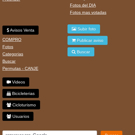
Fotos del DIA
Fotos mas votadas
Subir foto
Avisos Venta
COMPRO
Publicar aviso
Fotos
Buscar
Categorias
Buscar
Permutas - CANJE
Videos
Bicicleterias
Cicloturismo
Usuarios