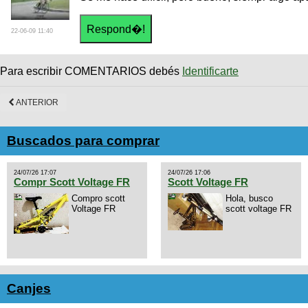
22-06-09 11:40
Para escribir COMENTARIOS debés
Identificarte
ANTERIOR
Buscados para comprar
24/07/26 17:07
24/07/26 17:06
Compr Scott Voltage FR
Scott Voltage FR
Compro scott
Hola, busco
Voltage FR
scott voltage FR
Canjes