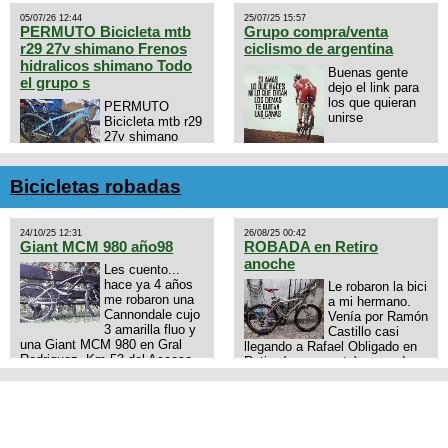
05/07/26 12:44
25/07/25 15:57
PERMUTO Bicicleta mtb
Grupo compra/venta
r29 27v shimano Frenos
ciclismo de argentina
hidralicos shimano Todo
Buenas gente
el grupo s
dejo el link para
los que quieran
PERMUTO
unirse
Bicicleta mtb r29
27v shimano
Frenos hidralicos
https://chat.whatsapp.com/E4N
shimano Todo el grupo shimano
mode=ac_t
Talle s/m Permuto x pistera o
Bicicletas robadas
ruta talle s o m.
24/10/25 12:31
26/08/25 00:42
Giant MCM 980 año98
ROBADA en Retiro
anoche
Les cuento...
hace ya 4 años
Le robaron la bici
me robaron una
a mi hermano.
Cannondale cujo
Venía por Ramón
3 amarilla fluo y
Castillo casi
una Giant MCM 980 en Gral
llegando a Rafael Obligado en
Rodriguez. Km 53 del Acceso
Retiro (zona puerto) a eso de
oeste mientras pedaleabamos
las 20:00 de ayer, 25/8/2025, 6
con mi esposa a Lujan. Aun
o 7 pibes lo tiraron de la bici y
conservo las denuncias y las
se la llevaron para la villa 31.
fotos de mis bikes. Desde
La bici es una mountain
aquel momento, no paro de
BRONCO del año 1996 rodado