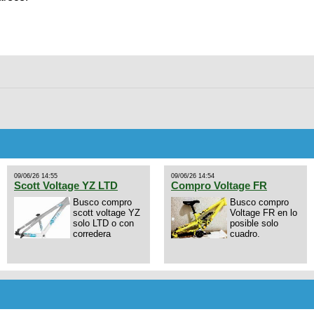
09/06/26 14:55
09/06/26 14:54
Scott Voltage YZ LTD
Compro Voltage FR
Busco compro
Busco compro
scott voltage YZ
Voltage FR en lo
solo LTD o con
posible solo
corredera
cuadro.