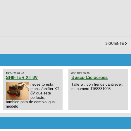
SIGUIENTE
19/04/26 09:40
03/12/25 00:26
SHIFTER XT 8V
Busco Ciclocross
necesito esta
Talle S , con frenos cantilever,
manija/shifter XT
mi numero 1168331098
8V que este
perfecto,
tambien pata de cambio igual
modelo