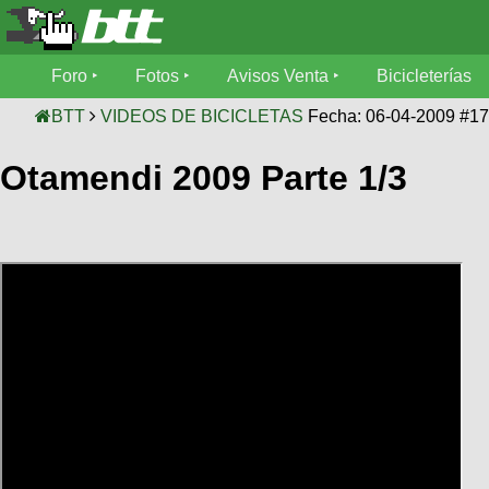
Foro
Foro
Fotos
Avisos Venta
Bicicleterías
Foro
Fotos
BTT
VIDEOS DE BICICLETAS
Fecha: 06-04-2009 #1
Técnica
Otamendi 2009 Parte 1/3
Avisos
Mecánica
SUBÍ
Ventas
tu
foto
Bicicleterías
SUBÍ
Galeria
tu
Bicicletas
aviso
XC
Bicicletas
Videos
Buscar
Bicicletas
Viajes
Ultimos
Cicloturismo
Tandem
Descenso
Fotos
Freerider
Dirt
Salidas
Usuarios
Categorias