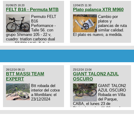
01/06/25 18:20
12/04/25 11:30
FELT B16 - Permuta MTB
Plato palanca XTR M960
Permuto FELT
Cambio por
B16
platos y
Performance -
palancas de ruta
Talle 56. con
similar calidad.
grupo Shimano 105 - 22 v,
El plato es nuevo, a medida.
cuadro: triatlon carbono dual
aero TT/TRI UHC. Talle L.
9zhVk9wHFFzK7T345Kn?
Excelente estado. Permuta por
MTB.
26/12/24 08:13
25/12/24 13:04
BTT MASSI TEAM
GIANT TALON2 AZUL
EXPERT
OSCURO
Btt robada del
GIANT TALON2
interior del cotxe
AZUL OSCURO
a Montblanc el
Robada en Villa
23/12/2024
del Parque,
CABA, el lunes 23 de
Diciembre a las 11:38 am, hay
video del ladrón. Denuncia
policial realizada.