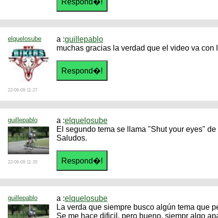
elquelosube
a :
guillepablo
muchas gracias la verdad que el video va con l
22-06-09 11:27
guillepablo
a :
elquelosube
El segundo tema se llama "Shut your eyes" de
Saludos.
22-06-09 11:35
guillepablo
a :
elquelosube
La verda que siempre busco algún tema que pe
Se me hace dificil, pero bueno, siempr algo ap