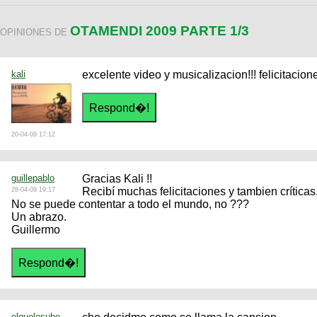
OTAMENDI 2009 PARTE 1/3
OPINIONES DE
kali
excelente video y musicalizacion!!! felicitacion
20-04-09 17:12
guillepablo
Gracias Kali !!
Recibí muchas felicitaciones y tambien críticas,
28-04-09 19:17
No se puede contentar a todo el mundo, no ???
Un abrazo.
Guillermo
elquelosube