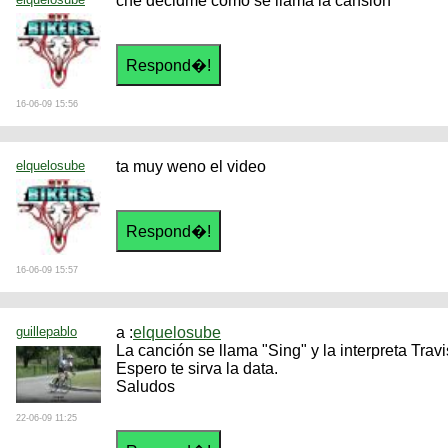
che decidme como se llama la cansion
16-06-09 15:56
elquelosube
ta muy weno el video
16-06-09 15:57
guillepablo
a :
elquelosube
La canción se llama "Sing" y la interpreta Travi
Espero te sirva la data.
Saludos
22-06-09 11:25