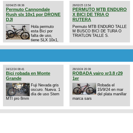
02/04/25 08:36
26/02/25 13:54
Permuto Cannondale
PERMUTO MTB ENDURO
Rush slx 10x1 por DRONE
X BICI DE TRIA O
DJI
RUTERA
Hola permuto
Permuto MTB ENDURO TALLE
esta Bici por
M BUSCO BICI DE TURA O
falta de uso,
TRIATLON TALLE S.
tiene SLX 10x1,
llantas y frenos LX, Horquilla
Axon tope de gama con
bloqueo al manubrio y
amortiguador FOX permuto por
drone de la marca Dji, les dejo
mi numero al que le interesa
24/12/24 08:41
28/10/24 20:39
3434568861 saludos
Bici robada en Monte
ROBADA vairo xr3.8 r29
Grande
1er
Fuji Nevada gris
Robada el
oscuro. Nueva. 1
15/9/24 en mar
día de uso Stem
del plata manillar
MTI pro 8mm
marca sars