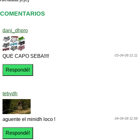
COMENTARIOS
dani_dhpro
QUE CAPO SEBA!!!!
03-04-09 21:11
tebydh
aguente el minidh loco !
04-04-09 11:59