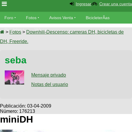
Ingresar
Crear una cuenta
Foro
Foro
Fotos
Avisos Venta
BicicleterÃ­as
Foro
Bicicletas
Videos
Fotos
>
Fotos
>
Downhill-Descenso: carreras DH, bicicletas de
TÃ©cnica
DH, Freeride.
Avisos
MecÃ¡nica
SUBÃ
Ventas
seba
tu foto
BicicleterÃ­
Galeria
Mensaje privado
SUBÃ
as
tu
Notas del usuario
XC
aviso
Bicicletas
Bicicletas
Buscar
Viajes
Publicación:
03-04-2009
Videos
Número: 176213
Bicicletas
Ultimos
Descenso
miniDH
Cicloturismo
Tandem
Fotos
Dirt
Freerider