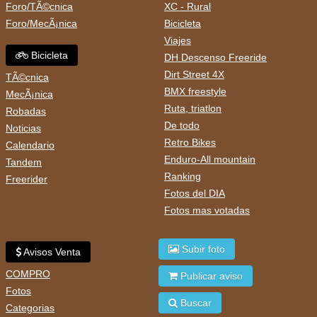
Foro/TÃ©cnica
XC - Rural
Foro/MecÃ¡nica
Bicicleta
Viajes
Bicicleta
DH Descenso Freeride
Dirt Street 4X
TÃ©cnica
BMX freestyle
MecÃ¡nica
Ruta, triatlon
Robadas
De todo
Noticias
Retro Bikes
Calendario
Enduro-All mountain
Tandem
Ranking
Freerider
Fotos del DIA
Fotos mas votadas
Subir foto
Avisos Venta
COMPRO
Publicar aviso
Fotos
Buscar
Categorias