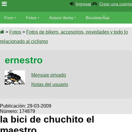
Ingresar
Crear una cuenta
Foro
Foro
Fotos
Avisos Venta
BicicleterÃ­as
Foro
Bicicletas
Videos
Fotos
>
Fotos
>
Fotos de bikers, accesorios, novedades y todo lo
TÃ©cnica
relacionado al ciclismo
Avisos
MecÃ¡nica
SUBÃ
Ventas
ernestro
tu foto
BicicleterÃ­
Galeria
Mensaje privado
SUBÃ
as
tu
Notas del usuario
XC
aviso
Bicicletas
Bicicletas
Buscar
Viajes
Publicación:
29-03-2009
Videos
Número: 174879
Bicicletas
Ultimos
Descenso
la bici de chuchito el
Cicloturismo
Tandem
Fotos
Dirt
maestro
Freerider