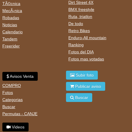
Dirt Street 4X
TÃ©cnica
BMX freestyle
MecÃ¡nica
Ruta, triatlon
Robadas
De todo
Noticias
Retro Bikes
Calendario
Enduro-All mountain
Tandem
Ranking
Freerider
Fotos del DIA
Fotos mas votadas
Subir foto
Avisos Venta
COMPRO
Publicar aviso
Fotos
Buscar
Categorias
Buscar
Permutas - CANJE
Videos