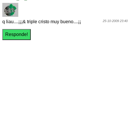
q liau....¡¡¡& triple cristo muy bueno....¡¡
25-10-2009 23:40