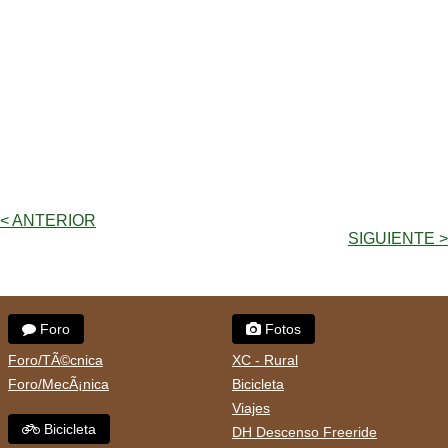
< ANTERIOR
SIGUIENTE >
Foro
Fotos
Foro/TÃ©cnica
XC - Rural
Foro/MecÃ¡nica
Bicicleta
Viajes
Bicicleta
DH Descenso Freeride