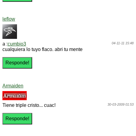
leflow
a :
cumbio3
04-11-11 15:48
cualquiera lo tuyo flaco. abri tu mente
Armaiden
Tiene triple cristo... cuac!
30-03-2009 01:53