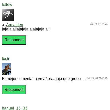
leflow
a :
Armaiden
04-11-11 15:48
jajajajajjajajajajajajajajajajj
tosti
El mejor comentario en años... jaja que grosso!!!
30-03-2009 08:28
nahuel_15_33