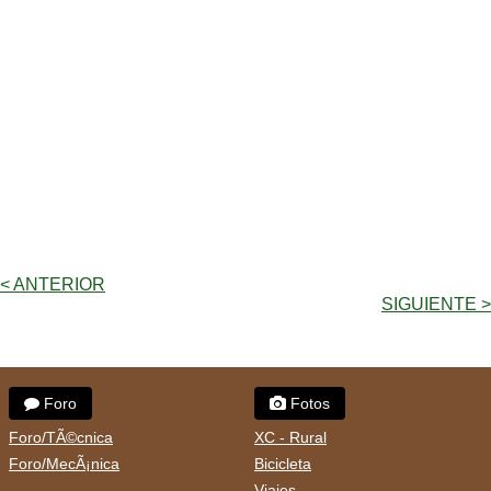
< ANTERIOR
SIGUIENTE >
Foro
Fotos
Foro/TÃ©cnica
XC - Rural
Foro/MecÃ¡nica
Bicicleta
Viajes