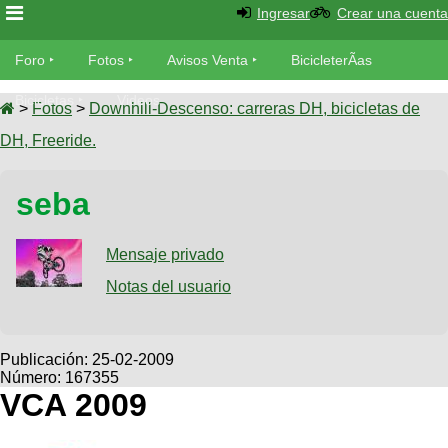
Ingresar
Crear una cuenta
Foro
Foro
Fotos
Avisos Venta
BicicleterÃ­as
Foro
Bicicletas
Videos
Fotos
>
Fotos
>
Downhill-Descenso: carreras DH, bicicletas de
TÃ©cnica
DH, Freeride.
Avisos
MecÃ¡nica
SUBÃ
Ventas
seba
tu foto
BicicleterÃ­
Galeria
Mensaje privado
SUBÃ
as
tu
Notas del usuario
XC
aviso
Bicicletas
Bicicletas
Buscar
Viajes
Publicación:
25-02-2009
Videos
Número: 167355
Bicicletas
Ultimos
Descenso
VCA 2009
Cicloturismo
Tandem
Fotos
Dirt
Freerider