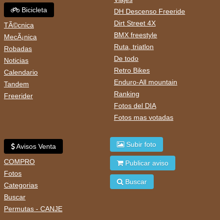
Bicicleta
DH Descenso Freeride
Dirt Street 4X
TÃ©cnica
BMX freestyle
MecÃ¡nica
Ruta, triatlon
Robadas
De todo
Noticias
Retro Bikes
Calendario
Enduro-All mountain
Tandem
Ranking
Freerider
Fotos del DIA
Fotos mas votadas
Subir foto
Avisos Venta
COMPRO
Publicar aviso
Fotos
Buscar
Categorias
Buscar
Permutas - CANJE