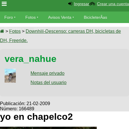
Ingresar
Crear una cuenta
Foro
Foro
Fotos
Avisos Venta
BicicleterÃ­as
Foro
Bicicletas
Videos
Fotos
>
Fotos
>
Downhill-Descenso: carreras DH, bicicletas de
TÃ©cnica
DH, Freeride.
Avisos
MecÃ¡nica
SUBÃ
Ventas
vera_nahue
tu foto
BicicleterÃ­
Galeria
Mensaje privado
SUBÃ
as
tu
Notas del usuario
XC
aviso
Bicicletas
Bicicletas
Buscar
Viajes
Publicación:
21-02-2009
Videos
Número: 166489
Bicicletas
Ultimos
Descenso
yo en chapelco2
Cicloturismo
Tandem
Fotos
Dirt
Freerider