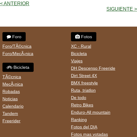
< ANTERIOR
SIGUIENTE >
Foro
Fotos
Foro/TÃ©cnica
XC - Rural
Foro/MecÃ¡nica
Bicicleta
Viajes
Bicicleta
DH Descenso Freeride
Dirt Street 4X
TÃ©cnica
BMX freestyle
MecÃ¡nica
Ruta, triatlon
Robadas
De todo
Noticias
Retro Bikes
Calendario
Enduro-All mountain
Tandem
Ranking
Freerider
Fotos del DIA
Fotos mas votadas