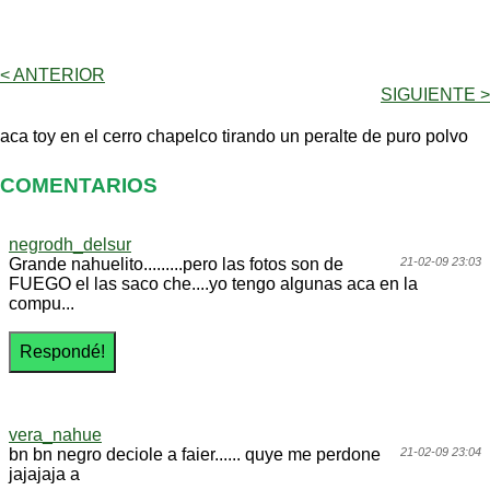
< ANTERIOR
SIGUIENTE >
aca toy en el cerro chapelco tirando un peralte de puro polvo
COMENTARIOS
negrodh_delsur
Grande nahuelito.........pero las fotos son de
21-02-09 23:03
FUEGO el las saco che....yo tengo algunas aca en la
compu...
vera_nahue
bn bn negro deciole a faier...... quye me perdone
21-02-09 23:04
jajajaja a