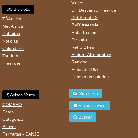
Viajes
Bicicleta
DH Descenso Freeride
Dirt Street 4X
TÃ©cnica
BMX freestyle
MecÃ¡nica
Ruta, triatlon
Robadas
De todo
Noticias
Retro Bikes
Calendario
Enduro-All mountain
Tandem
Ranking
Freerider
Fotos del DIA
Fotos mas votadas
Subir foto
Avisos Venta
COMPRO
Publicar aviso
Fotos
Buscar
Categorias
Buscar
Permutas - CANJE