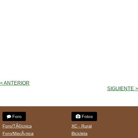
< ANTERIOR
SIGUIENTE >
Foro
Fotos
Foro/TÃ©cnica
XC - Rural
Foro/MecÃ¡nica
Bicicleta