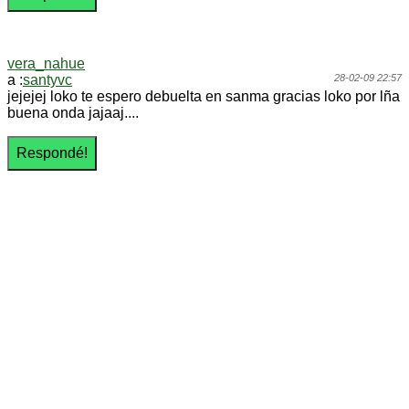
vera_nahue
a :
santyvc
28-02-09 22:57
jejejej loko te espero debuelta en sanma gracias loko por lña
buena onda jajaaj....