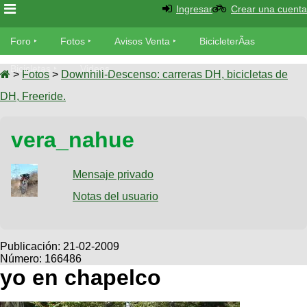
Ingresar
Crear una cuenta
Foro
Foro
Fotos
Avisos Venta
BicicleterÃ­as
Foro
Bicicletas
Videos
Fotos
>
Fotos
>
Downhill-Descenso: carreras DH, bicicletas de
TÃ©cnica
DH, Freeride.
Avisos
MecÃ¡nica
SUBÃ
Ventas
vera_nahue
tu foto
BicicleterÃ­
Galeria
Mensaje privado
SUBÃ
as
tu
Notas del usuario
XC
aviso
Bicicletas
Bicicletas
Buscar
Viajes
Publicación:
21-02-2009
Videos
Número: 166486
Bicicletas
Ultimos
Descenso
yo en chapelco
Cicloturismo
Tandem
Fotos
Dirt
Freerider