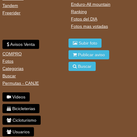
Enduro-All mountain
Tandem
Ranking
Freerider
Fotos del DIA
Fotos mas votadas
Subir foto
Avisos Venta
COMPRO
Publicar aviso
Fotos
Buscar
Categorias
Buscar
Permutas - CANJE
Videos
Bicicleterias
Cicloturismo
Usuarios