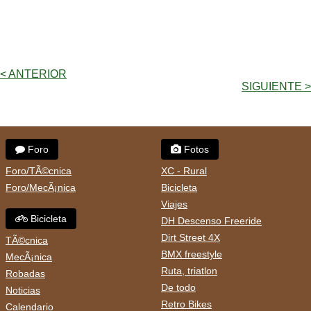
< ANTERIOR
SIGUIENTE >
Foro
Fotos
Foro/TÃ©cnica
XC - Rural
Foro/MecÃ¡nica
Bicicleta
Viajes
Bicicleta
DH Descenso Freeride
Dirt Street 4X
TÃ©cnica
BMX freestyle
MecÃ¡nica
Ruta, triatlon
Robadas
De todo
Noticias
Retro Bikes
Calendario